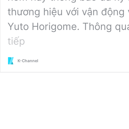
thương hiệu với vận động 
Yuto Horigome. Thông qu
Casio
tiếp
Công
Bố
Hợp
K-Channel
Tác
Đại
Sứ
Thương
Hiệu
Với
Vận
Động
Viên
Trượt
Ván
Chuyên