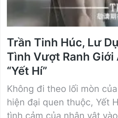
Trần Tinh Húc, Lư D
Tình Vượt Ranh Giới
“Yết Hí”
Không đi theo lối mòn củ
hiện đại quen thuộc, Yết 
tình cảm của nhân vật vào