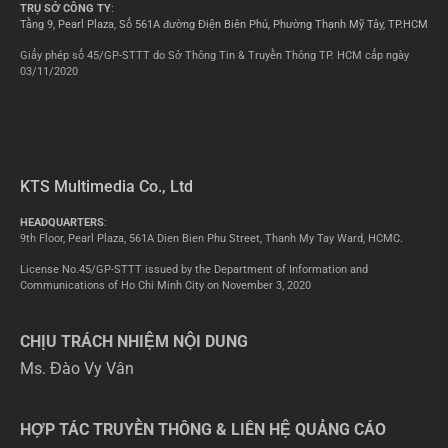
TRỤ SỞ CÔNG TY
:
Tầng 9, Pearl Plaza, Số 561A đường Điện Biên Phủ, Phường Thạnh Mỹ Tây, TP.HCM
Giấy phép số 45/GP-STTT do Sở Thông Tin & Truyền Thông TP. HCM cấp ngày
03/11/2020
KTS Multimedia Co., Ltd
HEADQUARTERS
:
9th Floor, Pearl Plaza, 561A Dien Bien Phu Street, Thanh My Tay Ward, HCMC.
License No.45/GP-STTT issued by the Department of Information and
Communications of Ho Chi Minh City on November 3, 2020
CHỊU TRÁCH NHIỆM NỘI DUNG
Ms. Đào Vy Vân
HỢP TÁC TRUYỀN THÔNG & LIÊN HỆ QUẢNG CÁO