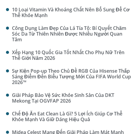
10 Loại Vitamin Và Khoáng Chất Nên Bổ Sung Để Cơ
Thể Khỏe Mạnh
Công Dụng Làm Đẹp Của Lá Tía Tô: Bí Quyết Chăm
Sóc Da Từ Thiên Nhiên Được Nhiều Người Quan
Tâm
Xếp Hạng 10 Quốc Gia Tốt Nhất Cho Phụ Nữ Trên
Thế Giới Năm 2026
Sự Kiện Pop-up Theo Chủ Đề RGB Của Hisense Thắp
Sáng Điểm Đến Biểu Tượng Mới Của FIFA World Cup
2026™
Giải Pháp Bảo Vệ Sức Khỏe Sinh Sản Của DKT
Mekong Tại OGVFAP 2026
Chế Độ Ăn Eat Clean Là Gì? 5 Lợi Ích Giúp Cơ Thể
Khỏe Mạnh Và Giữ Dáng Hiệu Quả
Midea Celest Mang Đến Giải Pháp Làm Mát Mạnh