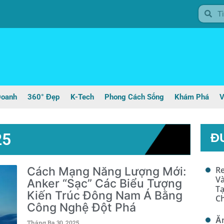
Doanh
360° Đẹp
K-Tech
Phong Cách Sống
Khám Phá
V
25
Đ
Cách Mạng Năng Lượng Mới:
Re
Và
Anker “Sạc” Các Biểu Tượng
Tạ
Kiến Trúc Đông Nam Á Bằng
Ch
Công Nghệ Đột Phá
Ăn
Tháng Ba 30, 2025