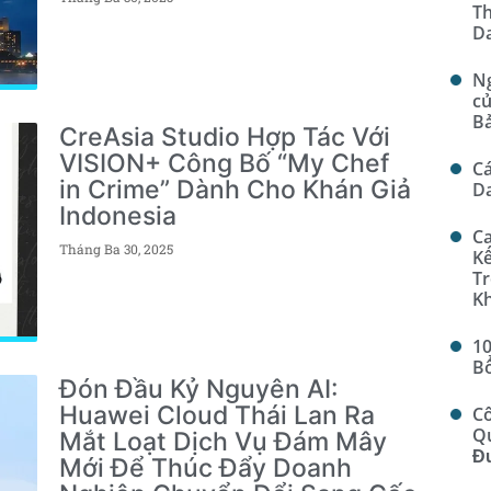
T
Da
Ng
c
B
CreAsia Studio Hợp Tác Với
VISION+ Công Bố “My Chef
Cá
in Crime” Dành Cho Khán Giả
D
Indonesia
Ca
Tháng Ba 30, 2025
Kế
Tr
K
10
B
Đón Đầu Kỷ Nguyên AI:
Huawei Cloud Thái Lan Ra
Cô
Qu
Mắt Loạt Dịch Vụ Đám Mây
Đ
Mới Để Thúc Đẩy Doanh