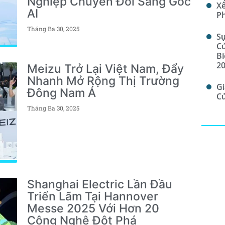
Nghiệp Chuyển Đổi Sang Gốc
Xế
AI
Ph
Tháng Ba 30, 2025
Sự
Củ
Bi
2
Meizu Trở Lại Việt Nam, Đẩy
Nhanh Mở Rộng Thị Trường
Gi
Đông Nam Á
C
Tháng Ba 30, 2025
Shanghai Electric Lần Đầu
Triển Lãm Tại Hannover
Messe 2025 Với Hơn 20
Công Nghệ Đột Phá