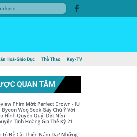
ăn Hoá-Giáo Dục
Thể Thao
Key-TV
ƯỢC QUAN TÂM
view Phim Mới: Perfect Crown - IU
 Byeon Woo Seok Gây Chú Ý Với
o Hình Quyền Quý, Dệt Nên
uyện Tình Hoàng Gia Thế Kỷ 21
 Gì Để Cải Thiện Nám Da? Những