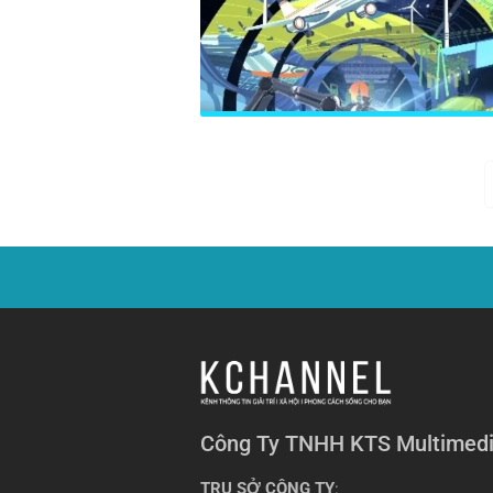
Công Ty TNHH KTS Multimed
TRỤ SỞ CÔNG TY
: