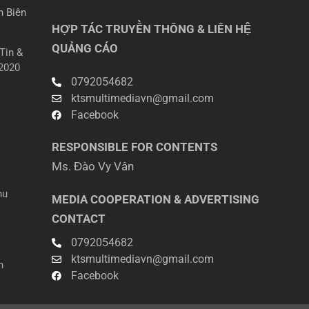
n Biên
HỢP TÁC TRUYỀN THÔNG & LIÊN HỆ
QUẢNG CÁO
Tin &
2020
0792054682
ktsmultimediavn@gmail.com
Facebook
RESPONSIBLE FOR CONTENTS
Ms. Đào Vy Vân
hu
MEDIA COOPERATION & ADVERTISING
CONTACT
0792054682
ktsmultimediavn@gmail.com
n
Facebook