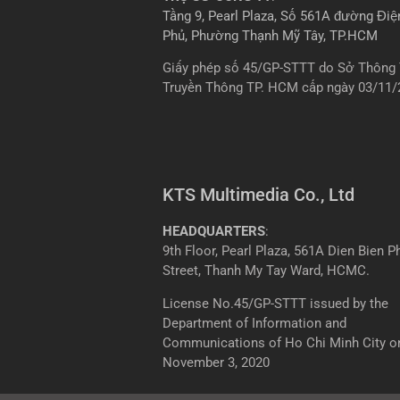
Tầng 9, Pearl Plaza, Số 561A đường Điệ
Phủ, Phường Thạnh Mỹ Tây, TP.HCM
Giấy phép số 45/GP-STTT do Sở Thông 
Truyền Thông TP. HCM cấp ngày 03/11/
KTS Multimedia Co., Ltd
HEADQUARTERS
:
9th Floor, Pearl Plaza, 561A Dien Bien P
Street, Thanh My Tay Ward, HCMC.
License No.45/GP-STTT issued by the
Department of Information and
Communications of Ho Chi Minh City o
November 3, 2020