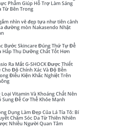
hực Phẩm Giúp Hỗ Trợ Làm Sáng
 Từ Bên Trong
ắm nhìn vẻ đẹp tựa như tiên cảnh
ủa đường mòn Nakasendo Nhật
ản
c Bước Skincare Đúng Thứ Tự Để
a Hấp Thụ Dưỡng Chất Tốt Hơn
sio Ra Mắt G-SHOCK Được Thiết
 Cho Độ Chính Xác Và Độ Bền
ong Điều Kiện Khắc Nghiệt Trên
hông
 Loại Vitamin Và Khoáng Chất Nên
ổ Sung Để Cơ Thể Khỏe Mạnh
ng Dụng Làm Đẹp Của Lá Tía Tô: Bí
yết Chăm Sóc Da Từ Thiên Nhiên
ược Nhiều Người Quan Tâm