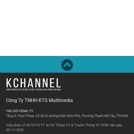
Công Ty TNHH KTS Multimedia
TRỤ SỞ CÔNG TY
:
Tầng 9, Pearl Plaza, Số 561A đường Điện Biên Phủ, Phường Thạnh Mỹ Tây, TP.HCM
Giấy phép số 45/GP-STTT do Sở Thông Tin & Truyền Thông TP. HCM cấp ngày
03/11/2020