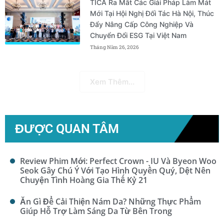
TICA Ra Mắt Các Giải Pháp Làm Mát
Mới Tại Hội Nghị Đối Tác Hà Nội, Thúc
Đẩy Nâng Cấp Công Nghiệp Và
Chuyển Đổi ESG Tại Việt Nam
Tháng Năm 26, 2026
Xem Thêm...
ĐƯỢC QUAN TÂM
Review Phim Mới: Perfect Crown - IU Và Byeon Woo
Seok Gây Chú Ý Với Tạo Hình Quyền Quý, Dệt Nên
Chuyện Tình Hoàng Gia Thế Kỷ 21
Ăn Gì Để Cải Thiện Nám Da? Những Thực Phẩm
Giúp Hỗ Trợ Làm Sáng Da Từ Bên Trong