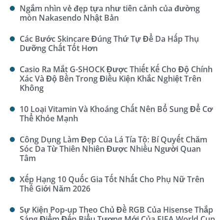
Ngắm nhìn vẻ đẹp tựa như tiên cảnh của đường
mòn Nakasendo Nhật Bản
Các Bước Skincare Đúng Thứ Tự Để Da Hấp Thụ
Dưỡng Chất Tốt Hơn
Casio Ra Mắt G-SHOCK Được Thiết Kế Cho Độ Chính
Xác Và Độ Bền Trong Điều Kiện Khắc Nghiệt Trên
Không
10 Loại Vitamin Và Khoáng Chất Nên Bổ Sung Để Cơ
Thể Khỏe Mạnh
Công Dụng Làm Đẹp Của Lá Tía Tô: Bí Quyết Chăm
Sóc Da Từ Thiên Nhiên Được Nhiều Người Quan
Tâm
Xếp Hạng 10 Quốc Gia Tốt Nhất Cho Phụ Nữ Trên
Thế Giới Năm 2026
Sự Kiện Pop-up Theo Chủ Đề RGB Của Hisense Thắp
Sáng Điểm Đến Biểu Tượng Mới Của FIFA World Cup