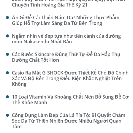
Chuyện Tình Hoàng Gia Thế Kỷ 21
Ăn Gì Để Cải Thiện Nám Da? Những Thực Phẩm
Giúp Hỗ Trợ Làm Sáng Da Từ Bên Trong
Ngắm nhìn vẻ đẹp tựa như tiên cảnh của đường
mòn Nakasendo Nhật Bản
Các Bước Skincare Đúng Thứ Tự Để Da Hấp Thụ
Dưỡng Chất Tốt Hơn
Casio Ra Mắt G-SHOCK Được Thiết Kế Cho Độ Chính
Xác Và Độ Bền Trong Điều Kiện Khắc Nghiệt Trên
Không
10 Loại Vitamin Và Khoáng Chất Nên Bổ Sung Để Cơ
Thể Khỏe Mạnh
Công Dụng Làm Đẹp Của Lá Tía Tô: Bí Quyết Chăm
Sóc Da Từ Thiên Nhiên Được Nhiều Người Quan
Tâm