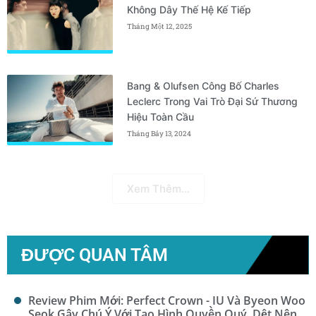
Không Dây Thế Hệ Kế Tiếp
Tháng Một 12, 2025
Bang & Olufsen Công Bố Charles
Leclerc Trong Vai Trò Đại Sứ Thương
Hiệu Toàn Cầu
Tháng Bảy 13, 2024
Xem Thêm...
ĐƯỢC QUAN TÂM
Review Phim Mới: Perfect Crown - IU Và Byeon Woo
Seok Gây Chú Ý Với Tạo Hình Quyền Quý, Dệt Nên