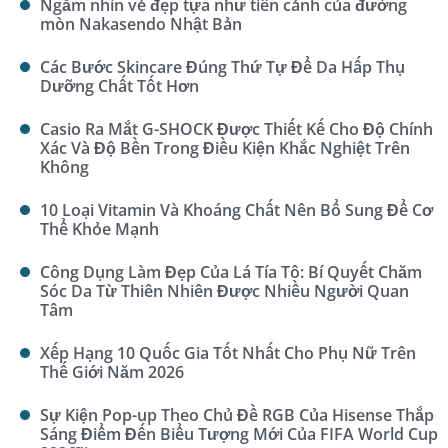
Ngắm nhìn vẻ đẹp tựa như tiên cảnh của đường
mòn Nakasendo Nhật Bản
Các Bước Skincare Đúng Thứ Tự Để Da Hấp Thụ
Dưỡng Chất Tốt Hơn
Casio Ra Mắt G-SHOCK Được Thiết Kế Cho Độ Chính
Xác Và Độ Bền Trong Điều Kiện Khắc Nghiệt Trên
Không
10 Loại Vitamin Và Khoáng Chất Nên Bổ Sung Để Cơ
Thể Khỏe Mạnh
Công Dụng Làm Đẹp Của Lá Tía Tô: Bí Quyết Chăm
Sóc Da Từ Thiên Nhiên Được Nhiều Người Quan
Tâm
Xếp Hạng 10 Quốc Gia Tốt Nhất Cho Phụ Nữ Trên
Thế Giới Năm 2026
Sự Kiện Pop-up Theo Chủ Đề RGB Của Hisense Thắp
Sáng Điểm Đến Biểu Tượng Mới Của FIFA World Cup