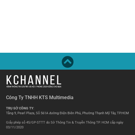
Công Ty TNHH KTS Multimedia
TRỤ SỞ CÔNG TY
:
Tầng 9, Pearl Plaza, Số 561A đường Điện Biên Phủ, Phường Thạnh Mỹ Tây, TP.HCM
Giấy phép số 45/GP-STTT do Sở Thông Tin & Truyền Thông TP. HCM cấp ngày
03/11/2020