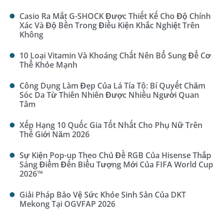
Casio Ra Mắt G-SHOCK Được Thiết Kế Cho Độ Chính
Xác Và Độ Bền Trong Điều Kiện Khắc Nghiệt Trên
Không
10 Loại Vitamin Và Khoáng Chất Nên Bổ Sung Để Cơ
Thể Khỏe Mạnh
Công Dụng Làm Đẹp Của Lá Tía Tô: Bí Quyết Chăm
Sóc Da Từ Thiên Nhiên Được Nhiều Người Quan
Tâm
Xếp Hạng 10 Quốc Gia Tốt Nhất Cho Phụ Nữ Trên
Thế Giới Năm 2026
Sự Kiện Pop-up Theo Chủ Đề RGB Của Hisense Thắp
Sáng Điểm Đến Biểu Tượng Mới Của FIFA World Cup
2026™
Giải Pháp Bảo Vệ Sức Khỏe Sinh Sản Của DKT
Mekong Tại OGVFAP 2026