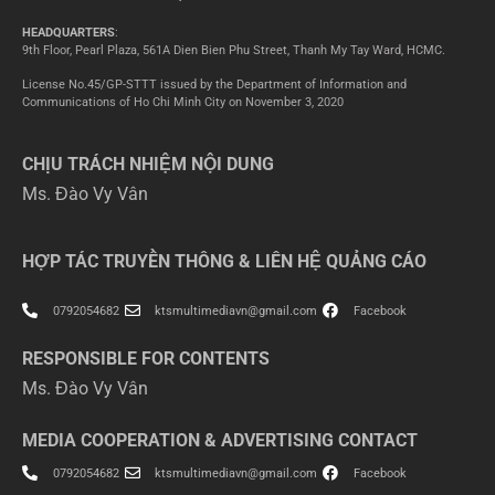
HEADQUARTERS
:
9th Floor, Pearl Plaza, 561A Dien Bien Phu Street, Thanh My Tay Ward, HCMC.
License No.45/GP-STTT issued by the Department of Information and
Communications of Ho Chi Minh City on November 3, 2020
CHỊU TRÁCH NHIỆM NỘI DUNG
Ms. Đào Vy Vân
HỢP TÁC TRUYỀN THÔNG & LIÊN HỆ QUẢNG CÁO
0792054682
ktsmultimediavn@gmail.com
Facebook
RESPONSIBLE FOR CONTENTS
Ms. Đào Vy Vân
MEDIA COOPERATION & ADVERTISING CONTACT
0792054682
ktsmultimediavn@gmail.com
Facebook