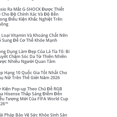
sio Ra Mắt G-SHOCK Được Thiết
 Cho Độ Chính Xác Và Độ Bền
ong Điều Kiện Khắc Nghiệt Trên
hông
 Loại Vitamin Và Khoáng Chất Nên
ổ Sung Để Cơ Thể Khỏe Mạnh
ng Dụng Làm Đẹp Của Lá Tía Tô: Bí
yết Chăm Sóc Da Từ Thiên Nhiên
ược Nhiều Người Quan Tâm
p Hạng 10 Quốc Gia Tốt Nhất Cho
ụ Nữ Trên Thế Giới Năm 2026
 Kiện Pop-up Theo Chủ Đề RGB
a Hisense Thắp Sáng Điểm Đến
ểu Tượng Mới Của FIFA World Cup
026™
ải Pháp Bảo Vệ Sức Khỏe Sinh Sản