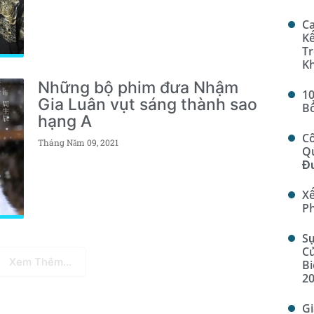
Ca
Kế
Tr
K
Những bộ phim đưa Nhậm
10
Gia Luân vụt sáng thành sao
B
hạng A
Cô
Tháng Năm 09, 2021
Qu
Đ
Xế
Ph
Sự
Củ
Xem Thêm...
Bi
2
Gi