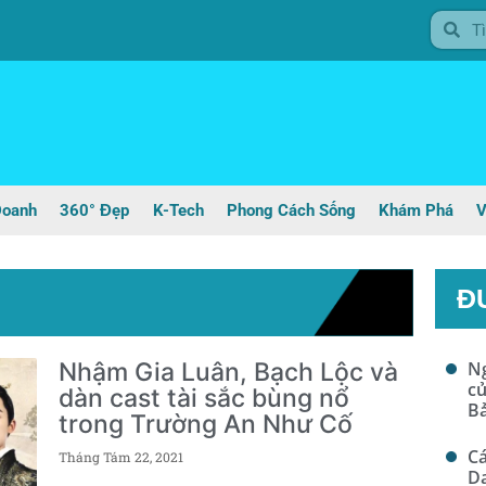
Doanh
360° Đẹp
K-Tech
Phong Cách Sống
Khám Phá
V
Đ
Nhậm Gia Luân, Bạch Lộc và
Ng
c
dàn cast tài sắc bùng nổ
B
trong Trường An Như Cố
Cá
Tháng Tám 22, 2021
D