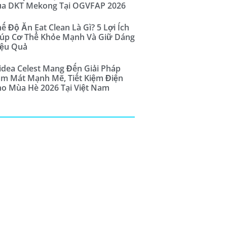
ủa DKT Mekong Tại OGVFAP 2026
ế Độ Ăn Eat Clean Là Gì? 5 Lợi Ích
úp Cơ Thể Khỏe Mạnh Và Giữ Dáng
iệu Quả
dea Celest Mang Đến Giải Pháp
m Mát Mạnh Mẽ, Tiết Kiệm Điện
o Mùa Hè 2026 Tại Việt Nam