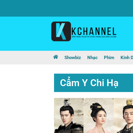
Showbiz
Nhạc
Phim
Kinh 
Cẩm Y Chi Hạ