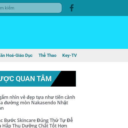
ăn Hoá-Giáo Dục
Thể Thao
Key-TV
ƯỢC QUAN TÂM
ắm nhìn vẻ đẹp tựa như tiên cảnh
ủa đường mòn Nakasendo Nhật
ản
c Bước Skincare Đúng Thứ Tự Để
a Hấp Thụ Dưỡng Chất Tốt Hơn