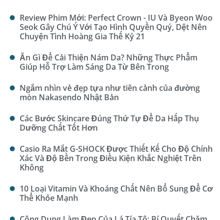
Review Phim Mới: Perfect Crown - IU Và Byeon Woo
Seok Gây Chú Ý Với Tạo Hình Quyền Quý, Dệt Nên
Chuyện Tình Hoàng Gia Thế Kỷ 21
Ăn Gì Để Cải Thiện Nám Da? Những Thực Phẩm
Giúp Hỗ Trợ Làm Sáng Da Từ Bên Trong
Ngắm nhìn vẻ đẹp tựa như tiên cảnh của đường
mòn Nakasendo Nhật Bản
Các Bước Skincare Đúng Thứ Tự Để Da Hấp Thụ
Dưỡng Chất Tốt Hơn
Casio Ra Mắt G-SHOCK Được Thiết Kế Cho Độ Chính
Xác Và Độ Bền Trong Điều Kiện Khắc Nghiệt Trên
Không
10 Loại Vitamin Và Khoáng Chất Nên Bổ Sung Để Cơ
Thể Khỏe Mạnh
Công Dụng Làm Đẹp Của Lá Tía Tô: Bí Quyết Chăm