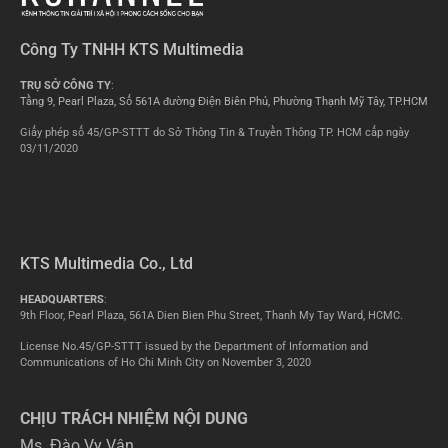
Công Ty TNHH KTS Multimedia
TRỤ SỞ CÔNG TY
:
Tầng 9, Pearl Plaza, Số 561A đường Điện Biên Phủ, Phường Thạnh Mỹ Tây, TP.HCM
Giấy phép số 45/GP-STTT do Sở Thông Tin & Truyền Thông TP. HCM cấp ngày
03/11/2020
KTS Multimedia Co., Ltd
HEADQUARTERS
:
9th Floor, Pearl Plaza, 561A Dien Bien Phu Street, Thanh My Tay Ward, HCMC.
License No.45/GP-STTT issued by the Department of Information and
Communications of Ho Chi Minh City on November 3, 2020
CHỊU TRÁCH NHIỆM NỘI DUNG
Ms. Đào Vy Vân