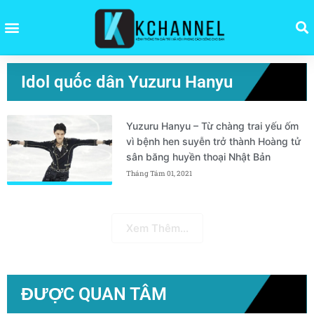
Idol quốc dân Yuzuru Hanyu
Yuzuru Hanyu – Từ chàng trai yếu ốm
vì bệnh hen suyễn trở thành Hoàng tử
sân băng huyền thoại Nhật Bản
Tháng Tám 01, 2021
Xem Thêm...
ĐƯỢC QUAN TÂM