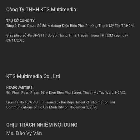
Công Ty TNHH KTS Multimedia
TRỤ SỞ CÔNG TY
:
Tầng 9, Pearl Plaza, Số 561A đường Điện Biên Phủ, Phường Thạnh Mỹ Tây, TP.HCM
Giấy phép số 45/GP-STTT do Sở Thông Tin & Truyền Thông TP. HCM cấp ngày
03/11/2020
KTS Multimedia Co., Ltd
HEADQUARTERS
:
9th Floor, Pearl Plaza, 561A Dien Bien Phu Street, Thanh My Tay Ward, HCMC.
License No.45/GP-STTT issued by the Department of Information and
Communications of Ho Chi Minh City on November 3, 2020
CHỊU TRÁCH NHIỆM NỘI DUNG
Ms. Đào Vy Vân