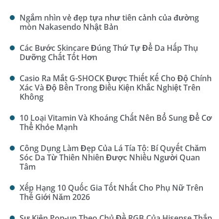
Ngắm nhìn vẻ đẹp tựa như tiên cảnh của đường
mòn Nakasendo Nhật Bản
Các Bước Skincare Đúng Thứ Tự Để Da Hấp Thụ
Dưỡng Chất Tốt Hơn
Casio Ra Mắt G-SHOCK Được Thiết Kế Cho Độ Chính
Xác Và Độ Bền Trong Điều Kiện Khắc Nghiệt Trên
Không
10 Loại Vitamin Và Khoáng Chất Nên Bổ Sung Để Cơ
Thể Khỏe Mạnh
Công Dụng Làm Đẹp Của Lá Tía Tô: Bí Quyết Chăm
Sóc Da Từ Thiên Nhiên Được Nhiều Người Quan
Tâm
Xếp Hạng 10 Quốc Gia Tốt Nhất Cho Phụ Nữ Trên
Thế Giới Năm 2026
Sự Kiện Pop-up Theo Chủ Đề RGB Của Hisense Thắp