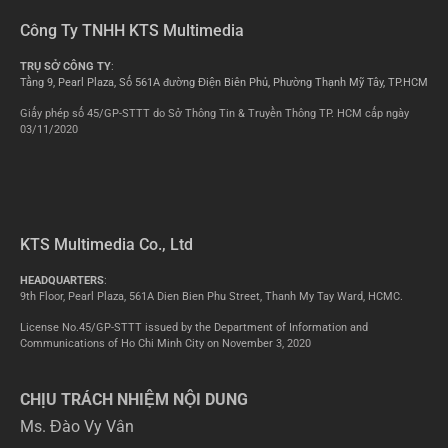
Công Ty TNHH KTS Multimedia
TRỤ SỞ CÔNG TY
:
Tầng 9, Pearl Plaza, Số 561A đường Điện Biên Phủ, Phường Thạnh Mỹ Tây, TP.HCM
Giấy phép số 45/GP-STTT do Sở Thông Tin & Truyền Thông TP. HCM cấp ngày
03/11/2020
KTS Multimedia Co., Ltd
HEADQUARTERS
:
9th Floor, Pearl Plaza, 561A Dien Bien Phu Street, Thanh My Tay Ward, HCMC.
License No.45/GP-STTT issued by the Department of Information and
Communications of Ho Chi Minh City on November 3, 2020
CHỊU TRÁCH NHIỆM NỘI DUNG
Ms. Đào Vy Vân