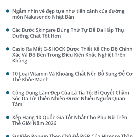
Ngắm nhìn vẻ đẹp tựa như tiên cảnh của đường
mòn Nakasendo Nhật Bản
Các Bước Skincare Đúng Thứ Tự Để Da Hấp Thụ
Dưỡng Chất Tốt Hơn
Casio Ra Mắt G-SHOCK Được Thiết Kế Cho Độ Chính
Xác Và Độ Bền Trong Điều Kiện Khắc Nghiệt Trên
Không
10 Loại Vitamin Và Khoáng Chất Nên Bổ Sung Để Cơ
Thể Khỏe Mạnh
Công Dụng Làm Đẹp Của Lá Tía Tô: Bí Quyết Chăm
Sóc Da Từ Thiên Nhiên Được Nhiều Người Quan
Tâm
Xếp Hạng 10 Quốc Gia Tốt Nhất Cho Phụ Nữ Trên
Thế Giới Năm 2026
Sự Kiện Pop-up Theo Chủ Đề RGB Của Hisense Thắp