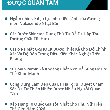
ĐƯỢC QUAN TÂM
Ngắm nhìn vẻ đẹp tựa như tiên cảnh của đường
mòn Nakasendo Nhật Bản
Các Bước Skincare Đúng Thứ Tự Để Da Hấp Thụ
Dưỡng Chất Tốt Hơn
Casio Ra Mắt G-SHOCK Được Thiết Kế Cho Độ Chính
Xác Và Độ Bền Trong Điều Kiện Khắc Nghiệt Trên
Không
10 Loại Vitamin Và Khoáng Chất Nên Bổ Sung Để Cơ
Thể Khỏe Mạnh
Công Dụng Làm Đẹp Của Lá Tía Tô: Bí Quyết Chăm
Sóc Da Từ Thiên Nhiên Được Nhiều Người Quan
Tâm
Xếp Hạng 10 Quốc Gia Tốt Nhất Cho Phụ Nữ Trên
Thế Giới Năm 2026