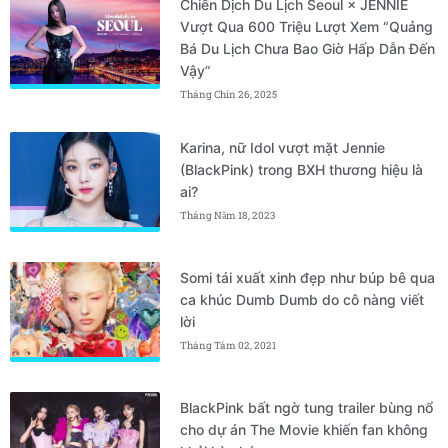
Chiến Dịch Du Lịch Seoul × JENNIE
Vượt Qua 600 Triệu Lượt Xem “Quảng
Bá Du Lịch Chưa Bao Giờ Hấp Dẫn Đến
Vậy”
Tháng Chín 26, 2025
Karina, nữ Idol vượt mặt Jennie
(BlackPink) trong BXH thương hiệu là
ai?
Tháng Năm 18, 2023
Somi tái xuất xinh đẹp như búp bê qua
ca khúc Dumb Dumb do cô nàng viết
lời
Tháng Tám 02, 2021
BlackPink bất ngờ tung trailer bùng nổ
cho dự án The Movie khiến fan không