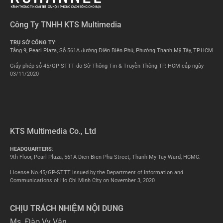
Công Ty TNHH KTS Multimedia
TRỤ SỞ CÔNG TY
:
Tầng 9, Pearl Plaza, Số 561A đường Điện Biên Phủ, Phường Thạnh Mỹ Tây, TP.HCM
Giấy phép số 45/GP-STTT do Sở Thông Tin & Truyền Thông TP. HCM cấp ngày
03/11/2020
KTS Multimedia Co., Ltd
HEADQUARTERS
:
9th Floor, Pearl Plaza, 561A Dien Bien Phu Street, Thanh My Tay Ward, HCMC.
License No.45/GP-STTT issued by the Department of Information and
Communications of Ho Chi Minh City on November 3, 2020
CHỊU TRÁCH NHIỆM NỘI DUNG
Ms. Đào Vy Vân