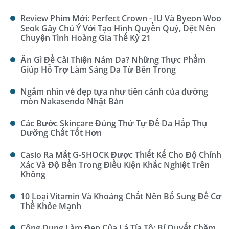
Review Phim Mới: Perfect Crown - IU Và Byeon Woo
Seok Gây Chú Ý Với Tạo Hình Quyền Quý, Dệt Nên
Chuyện Tình Hoàng Gia Thế Kỷ 21
Ăn Gì Để Cải Thiện Nám Da? Những Thực Phẩm
Giúp Hỗ Trợ Làm Sáng Da Từ Bên Trong
Ngắm nhìn vẻ đẹp tựa như tiên cảnh của đường
mòn Nakasendo Nhật Bản
Các Bước Skincare Đúng Thứ Tự Để Da Hấp Thụ
Dưỡng Chất Tốt Hơn
Casio Ra Mắt G-SHOCK Được Thiết Kế Cho Độ Chính
Xác Và Độ Bền Trong Điều Kiện Khắc Nghiệt Trên
Không
10 Loại Vitamin Và Khoáng Chất Nên Bổ Sung Để Cơ
Thể Khỏe Mạnh
Công Dụng Làm Đẹp Của Lá Tía Tô: Bí Quyết Chăm