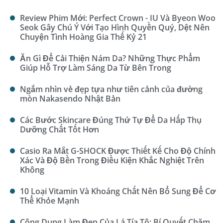
Review Phim Mới: Perfect Crown - IU Và Byeon Woo
Seok Gây Chú Ý Với Tạo Hình Quyền Quý, Dệt Nên
Chuyện Tình Hoàng Gia Thế Kỷ 21
Ăn Gì Để Cải Thiện Nám Da? Những Thực Phẩm
Giúp Hỗ Trợ Làm Sáng Da Từ Bên Trong
Ngắm nhìn vẻ đẹp tựa như tiên cảnh của đường
mòn Nakasendo Nhật Bản
Các Bước Skincare Đúng Thứ Tự Để Da Hấp Thụ
Dưỡng Chất Tốt Hơn
Casio Ra Mắt G-SHOCK Được Thiết Kế Cho Độ Chính
Xác Và Độ Bền Trong Điều Kiện Khắc Nghiệt Trên
Không
10 Loại Vitamin Và Khoáng Chất Nên Bổ Sung Để Cơ
Thể Khỏe Mạnh
Công Dụng Làm Đẹp Của Lá Tía Tô: Bí Quyết Chăm