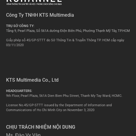
Công Ty TNHH KTS Multimedia
TRỤ SỞ CÔNG TY
:
Tầng 9, Pearl Plaza, Số 561A đường Điện Biên Phủ, Phường Thạnh Mỹ Tây, TP.HCM
Giấy phép số 45/GP-STTT do Sở Thông Tin & Truyền Thông TP. HCM cấp ngày
03/11/2020
KTS Multimedia Co., Ltd
HEADQUARTERS
:
9th Floor, Pearl Plaza, 561A Dien Bien Phu Street, Thanh My Tay Ward, HCMC.
License No.45/GP-STTT issued by the Department of Information and
Communications of Ho Chi Minh City on November 3, 2020
CHỊU TRÁCH NHIỆM NỘI DUNG
Ms. Đào Vy Vân