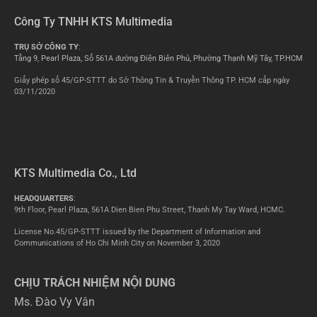
Công Ty TNHH KTS Multimedia
TRỤ SỞ CÔNG TY
:
Tầng 9, Pearl Plaza, Số 561A đường Điện Biên Phủ, Phường Thạnh Mỹ Tây, TP.HCM
Giấy phép số 45/GP-STTT do Sở Thông Tin & Truyền Thông TP. HCM cấp ngày
03/11/2020
KTS Multimedia Co., Ltd
HEADQUARTERS
:
9th Floor, Pearl Plaza, 561A Dien Bien Phu Street, Thanh My Tay Ward, HCMC.
License No.45/GP-STTT issued by the Department of Information and
Communications of Ho Chi Minh City on November 3, 2020
CHỊU TRÁCH NHIỆM NỘI DUNG
Ms. Đào Vy Vân