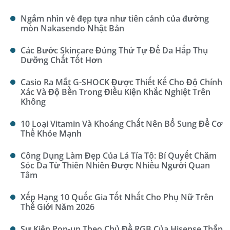
Ngắm nhìn vẻ đẹp tựa như tiên cảnh của đường
mòn Nakasendo Nhật Bản
Các Bước Skincare Đúng Thứ Tự Để Da Hấp Thụ
Dưỡng Chất Tốt Hơn
Casio Ra Mắt G-SHOCK Được Thiết Kế Cho Độ Chính
Xác Và Độ Bền Trong Điều Kiện Khắc Nghiệt Trên
Không
10 Loại Vitamin Và Khoáng Chất Nên Bổ Sung Để Cơ
Thể Khỏe Mạnh
Công Dụng Làm Đẹp Của Lá Tía Tô: Bí Quyết Chăm
Sóc Da Từ Thiên Nhiên Được Nhiều Người Quan
Tâm
Xếp Hạng 10 Quốc Gia Tốt Nhất Cho Phụ Nữ Trên
Thế Giới Năm 2026
Sự Kiện Pop-up Theo Chủ Đề RGB Của Hisense Thắp