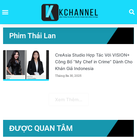
Phim Thái Lan
CreAsia Studio Hợp Tác Với VISION+
Công Bố “My Chef in Crime” Dành Cho
Khán Giả Indonesia
Tháng Ba 30, 2025
Xem Thêm...
ĐƯỢC QUAN TÂM