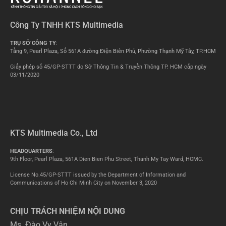
Công Ty TNHH KTS Multimedia
TRỤ SỞ CÔNG TY
:
Tầng 9, Pearl Plaza, Số 561A đường Điện Biên Phủ, Phường Thạnh Mỹ Tây, TP.HCM
Giấy phép số 45/GP-STTT do Sở Thông Tin & Truyền Thông TP. HCM cấp ngày
03/11/2020
KTS Multimedia Co., Ltd
HEADQUARTERS
:
9th Floor, Pearl Plaza, 561A Dien Bien Phu Street, Thanh My Tay Ward, HCMC.
License No.45/GP-STTT issued by the Department of Information and
Communications of Ho Chi Minh City on November 3, 2020
CHỊU TRÁCH NHIỆM NỘI DUNG
Ms. Đào Vy Vân