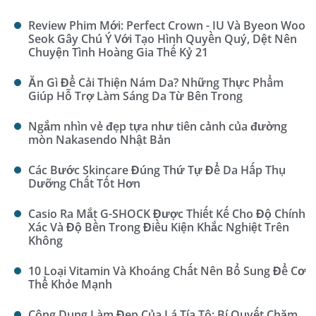
Review Phim Mới: Perfect Crown - IU Và Byeon Woo
Seok Gây Chú Ý Với Tạo Hình Quyền Quý, Dệt Nên
Chuyện Tình Hoàng Gia Thế Kỷ 21
Ăn Gì Để Cải Thiện Nám Da? Những Thực Phẩm
Giúp Hỗ Trợ Làm Sáng Da Từ Bên Trong
Ngắm nhìn vẻ đẹp tựa như tiên cảnh của đường
mòn Nakasendo Nhật Bản
Các Bước Skincare Đúng Thứ Tự Để Da Hấp Thụ
Dưỡng Chất Tốt Hơn
Casio Ra Mắt G-SHOCK Được Thiết Kế Cho Độ Chính
Xác Và Độ Bền Trong Điều Kiện Khắc Nghiệt Trên
Không
10 Loại Vitamin Và Khoáng Chất Nên Bổ Sung Để Cơ
Thể Khỏe Mạnh
Công Dụng Làm Đẹp Của Lá Tía Tô: Bí Quyết Chăm