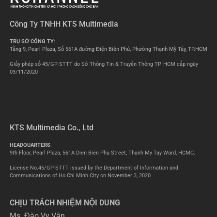
Công Ty TNHH KTS Multimedia
TRỤ SỞ CÔNG TY
:
Tầng 9, Pearl Plaza, Số 561A đường Điện Biên Phủ, Phường Thạnh Mỹ Tây, TP.HCM
Giấy phép số 45/GP-STTT do Sở Thông Tin & Truyền Thông TP. HCM cấp ngày
03/11/2020
KTS Multimedia Co., Ltd
HEADQUARTERS
:
9th Floor, Pearl Plaza, 561A Dien Bien Phu Street, Thanh My Tay Ward, HCMC.
License No.45/GP-STTT issued by the Department of Information and
Communications of Ho Chi Minh City on November 3, 2020
CHỊU TRÁCH NHIỆM NỘI DUNG
Ms. Đào Vy Vân