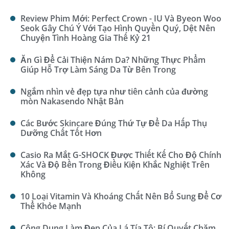
Review Phim Mới: Perfect Crown - IU Và Byeon Woo
Seok Gây Chú Ý Với Tạo Hình Quyền Quý, Dệt Nên
Chuyện Tình Hoàng Gia Thế Kỷ 21
Ăn Gì Để Cải Thiện Nám Da? Những Thực Phẩm
Giúp Hỗ Trợ Làm Sáng Da Từ Bên Trong
Ngắm nhìn vẻ đẹp tựa như tiên cảnh của đường
mòn Nakasendo Nhật Bản
Các Bước Skincare Đúng Thứ Tự Để Da Hấp Thụ
Dưỡng Chất Tốt Hơn
Casio Ra Mắt G-SHOCK Được Thiết Kế Cho Độ Chính
Xác Và Độ Bền Trong Điều Kiện Khắc Nghiệt Trên
Không
10 Loại Vitamin Và Khoáng Chất Nên Bổ Sung Để Cơ
Thể Khỏe Mạnh
Công Dụng Làm Đẹp Của Lá Tía Tô: Bí Quyết Chăm