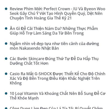
Review Phim Mới: Perfect Crown - IU Và Byeon Woo
Seok Gây Chú Ý Với Tạo Hình Quyền Quý, Dệt Nên
Chuyện Tình Hoàng Gia Thế Kỷ 21
Ăn Gì Để Cải Thiện Nám Da? Những Thực Phẩm
Giúp Hỗ Trợ Làm Sáng Da Từ Bên Trong
Ngắm nhìn vẻ đẹp tựa như tiên cảnh của đường
mòn Nakasendo Nhật Bản
Các Bước Skincare Đúng Thứ Tự Để Da Hấp Thụ
Dưỡng Chất Tốt Hơn
Casio Ra Mắt G-SHOCK Được Thiết Kế Cho Độ Chính
Xác Và Độ Bền Trong Điều Kiện Khắc Nghiệt Trên
Không
10 Loại Vitamin Và Khoáng Chất Nên Bổ Sung Để Cơ
Thể Khỏe Mạnh
Công Dụng Làm Đẹp Của Lá Tía Tô: Bí Quyết Chăm