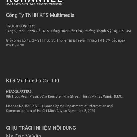
Công Ty TNHH KTS Multimedia
TRỤ SỞ CÔNG TY
:
Tầng 9, Pearl Plaza, Số 561A đường Điện Biên Phủ, Phường Thạnh Mỹ Tây, TP.HCM
Giấy phép số 45/GP-STTT do Sở Thông Tin & Truyền Thông TP. HCM cấp ngày
03/11/2020
KTS Multimedia Co., Ltd
HEADQUARTERS
:
9th Floor, Pearl Plaza, 561A Dien Bien Phu Street, Thanh My Tay Ward, HCMC.
License No.45/GP-STTT issued by the Department of Information and
Communications of Ho Chi Minh City on November 3, 2020
CHỊU TRÁCH NHIỆM NỘI DUNG
Ms. Đào Vy Vân