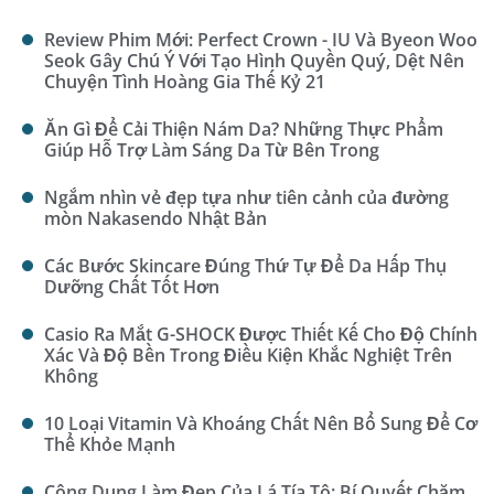
Review Phim Mới: Perfect Crown - IU Và Byeon Woo
Seok Gây Chú Ý Với Tạo Hình Quyền Quý, Dệt Nên
Chuyện Tình Hoàng Gia Thế Kỷ 21
Ăn Gì Để Cải Thiện Nám Da? Những Thực Phẩm
Giúp Hỗ Trợ Làm Sáng Da Từ Bên Trong
Ngắm nhìn vẻ đẹp tựa như tiên cảnh của đường
mòn Nakasendo Nhật Bản
Các Bước Skincare Đúng Thứ Tự Để Da Hấp Thụ
Dưỡng Chất Tốt Hơn
Casio Ra Mắt G-SHOCK Được Thiết Kế Cho Độ Chính
Xác Và Độ Bền Trong Điều Kiện Khắc Nghiệt Trên
Không
10 Loại Vitamin Và Khoáng Chất Nên Bổ Sung Để Cơ
Thể Khỏe Mạnh
Công Dụng Làm Đẹp Của Lá Tía Tô: Bí Quyết Chăm