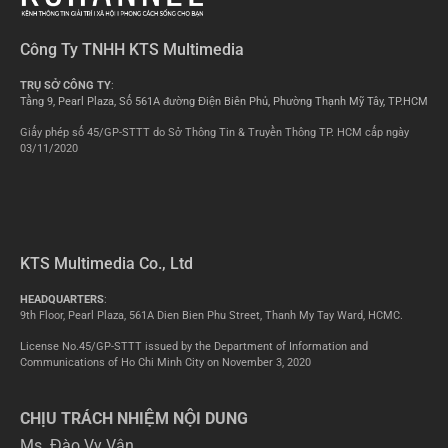
Công Ty TNHH KTS Multimedia
TRỤ SỞ CÔNG TY
:
Tầng 9, Pearl Plaza, Số 561A đường Điện Biên Phủ, Phường Thạnh Mỹ Tây, TP.HCM
Giấy phép số 45/GP-STTT do Sở Thông Tin & Truyền Thông TP. HCM cấp ngày
03/11/2020
KTS Multimedia Co., Ltd
HEADQUARTERS
:
9th Floor, Pearl Plaza, 561A Dien Bien Phu Street, Thanh My Tay Ward, HCMC.
License No.45/GP-STTT issued by the Department of Information and
Communications of Ho Chi Minh City on November 3, 2020
CHỊU TRÁCH NHIỆM NỘI DUNG
Ms. Đào Vy Vân