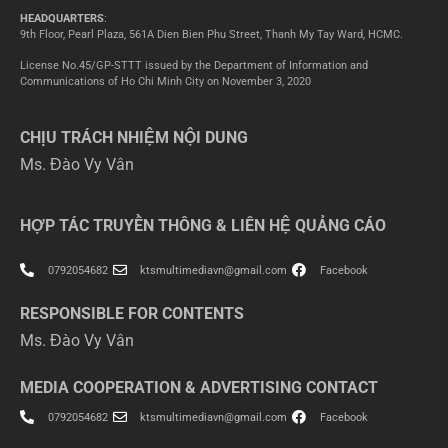
HEADQUARTERS
:
9th Floor, Pearl Plaza, 561A Dien Bien Phu Street, Thanh My Tay Ward, HCMC.
License No.45/GP-STTT issued by the Department of Information and
Communications of Ho Chi Minh City on November 3, 2020
CHỊU TRÁCH NHIỆM NỘI DUNG
Ms. Đào Vy Vân
HỢP TÁC TRUYỀN THÔNG & LIÊN HỆ QUẢNG CÁO
0792054682
ktsmultimediavn@gmail.com
Facebook
RESPONSIBLE FOR CONTENTS
Ms. Đào Vy Vân
MEDIA COOPERATION & ADVERTISING CONTACT
0792054682
ktsmultimediavn@gmail.com
Facebook