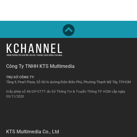
Công Ty TNHH KTS Multimedia
TRỤ SỞ CÔNG TY
:
Tầng 9, Pearl Plaza, Số 561A đường Điện Biên Phủ, Phường Thạnh Mỹ Tây, TP.HCM
Giấy phép số 45/GP-STTT do Sở Thông Tin & Truyền Thông TP. HCM cấp ngày
03/11/2020
KTS Multimedia Co., Ltd