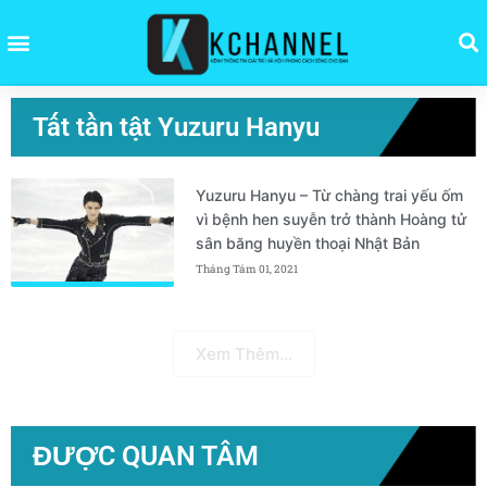
Tất tần tật Yuzuru Hanyu
Yuzuru Hanyu – Từ chàng trai yếu ốm
vì bệnh hen suyễn trở thành Hoàng tử
sân băng huyền thoại Nhật Bản
Tháng Tám 01, 2021
Xem Thêm...
ĐƯỢC QUAN TÂM