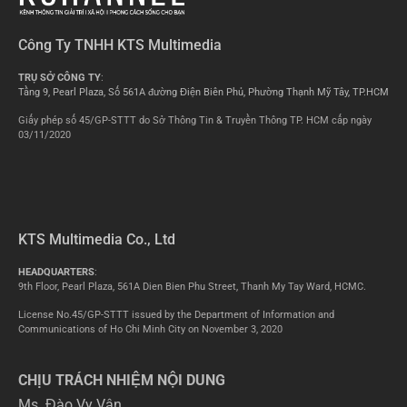
Công Ty TNHH KTS Multimedia
TRỤ SỞ CÔNG TY
:
Tầng 9, Pearl Plaza, Số 561A đường Điện Biên Phủ, Phường Thạnh Mỹ Tây, TP.HCM
Giấy phép số 45/GP-STTT do Sở Thông Tin & Truyền Thông TP. HCM cấp ngày
03/11/2020
KTS Multimedia Co., Ltd
HEADQUARTERS
:
9th Floor, Pearl Plaza, 561A Dien Bien Phu Street, Thanh My Tay Ward, HCMC.
License No.45/GP-STTT issued by the Department of Information and
Communications of Ho Chi Minh City on November 3, 2020
CHỊU TRÁCH NHIỆM NỘI DUNG
Ms. Đào Vy Vân