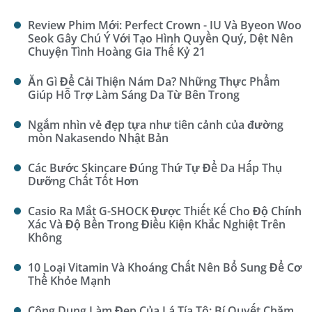
Review Phim Mới: Perfect Crown - IU Và Byeon Woo
Seok Gây Chú Ý Với Tạo Hình Quyền Quý, Dệt Nên
Chuyện Tình Hoàng Gia Thế Kỷ 21
Ăn Gì Để Cải Thiện Nám Da? Những Thực Phẩm
Giúp Hỗ Trợ Làm Sáng Da Từ Bên Trong
Ngắm nhìn vẻ đẹp tựa như tiên cảnh của đường
mòn Nakasendo Nhật Bản
Các Bước Skincare Đúng Thứ Tự Để Da Hấp Thụ
Dưỡng Chất Tốt Hơn
Casio Ra Mắt G-SHOCK Được Thiết Kế Cho Độ Chính
Xác Và Độ Bền Trong Điều Kiện Khắc Nghiệt Trên
Không
10 Loại Vitamin Và Khoáng Chất Nên Bổ Sung Để Cơ
Thể Khỏe Mạnh
Công Dụng Làm Đẹp Của Lá Tía Tô: Bí Quyết Chăm