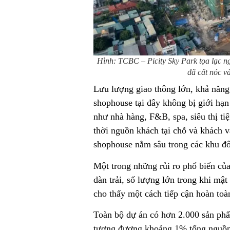
Hình: TCBC – Picity Sky Park tọa lạc nga
đã cất nóc v
Lưu lượng giao thông lớn, khả năng
shophouse tại đây không bị giới hạ
như nhà hàng, F&B, spa, siêu thị tiệ
thời nguồn khách tại chỗ và khách v
shophouse nằm sâu trong các khu đô
Một trong những rủi ro phổ biến của 
dàn trải, số lượng lớn trong khi mậ
cho thấy một cách tiếp cận hoàn toà
Toàn bộ dự án có hơn 2.000 sản phẩm
tương đương khoảng 1% tổng nguồn c