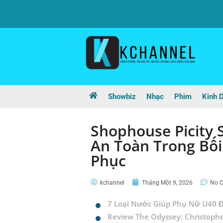
Showbiz
Nhạc
Phim
Kinh 
Shophouse Picity S
An Toàn Trong Bối
Phục
kchannel
Tháng Một 9, 2026
No 
7 Loại Nước Giúp Phụ Nữ U40 Đ
Review The Odyssey: Christophe