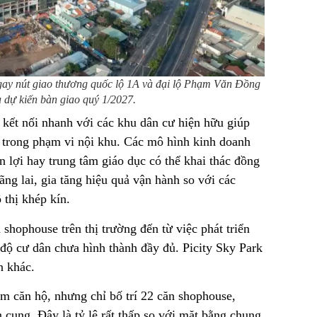
y nút giao thương quốc lộ 1A và đại lộ Phạm Văn Đồng
à dự kiến bàn giao quý 1/2027.
 kết nối nhanh với các khu dân cư hiện hữu giúp
n trong phạm vi nội khu. Các mô hình kinh doanh
n lợi hay trung tâm giáo dục có thể khai thác đồng
ãng lai, gia tăng hiệu quả vận hành so với các
 thị khép kín.
shophouse trên thị trường đến từ việc phát triển
t độ cư dân chưa hình thành đầy đủ. Picity Sky Park
n khác.
 căn hộ, nhưng chỉ bố trí 22 căn shophouse,
ung. Đây là tỷ lệ rất thấp so với mặt bằng chung,