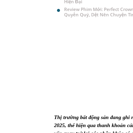
Hiện Đại
Review Phim Mới: Perfect Crow
Quyền Quý, Dệt Nên Chuyện Tì
Thị trường bất động sản đang ghi 
2025, thể hiện qua thanh khoản cải