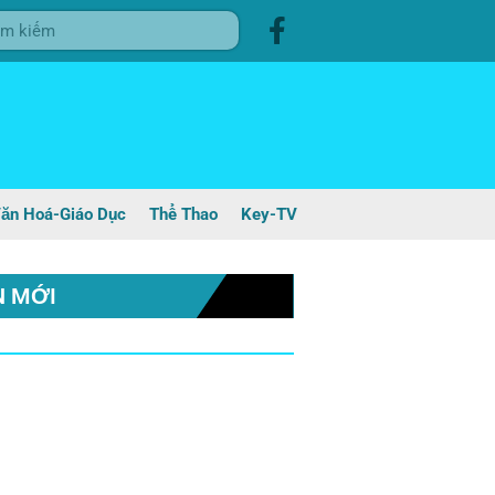
ăn Hoá-Giáo Dục
Thể Thao
Key-TV
N MỚI