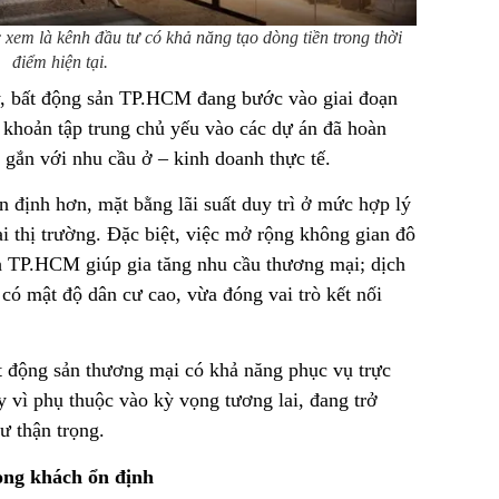
em là kênh đầu tư có khả năng tạo dòng tiền trong thời
điểm hiện tại.
y, bất động sản TP.HCM đang bước vào giai đoạn
 khoản tập trung chủ yếu vào các dự án đã hoàn
và gắn với nhu cầu ở – kinh doanh thực tế.
n định hơn, mặt bằng lãi suất duy trì ở mức hợp lý
ại thị trường. Đặc biệt, việc mở rộng không gian đô
nh TP.HCM giúp gia tăng nhu cầu thương mại; dịch
 có mật độ dân cư cao, vừa đóng vai trò kết nối
t động sản thương mại có khả năng phục vụ trực
y vì phụ thuộc vào kỳ vọng tương lai, đang trở
ư thận trọng.
dòng khách ổn định