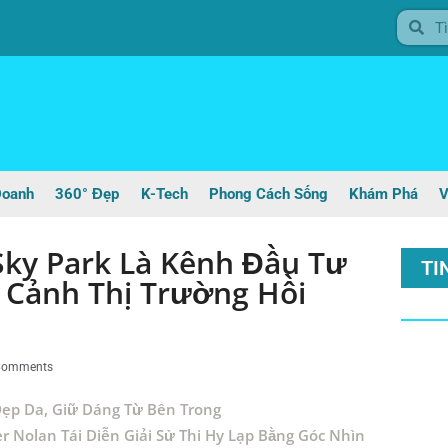
Doanh
360° Đẹp
K-Tech
Phong Cách Sống
Khám Phá
V
ky Park Là Kênh Đầu Tư
TI
 Cảnh Thị Trường Hồi
Comments
ẹp Da, Giữ Dáng Từ Bên Trong
r Nolan Tái Diễn Giải Sử Thi Hy Lạp Bằng Góc Nhìn