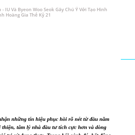
n - IU Và Byeon Woo Seok Gây Chú Ý Với Tạo Hình
nh Hoàng Gia Thế Kỷ 21
nhận những tín hiệu phục hồi rõ nét từ đầu năm
 thiện, tâm lý nhà đầu tư tích cực hơn và dòng