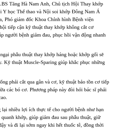
TS.BS Tăng Hà Nam Anh, Chủ tịch Hội Thay khớp
 Y học Thể thao và Nội soi khớp Đông Nam Á
a, Phó giám đốc Khoa Chỉnh hình Bệnh viện
ội tiếp cận kỹ thuật thay khớp không cắt cơ
úp người bệnh giảm đau, phục hồi vận động nhanh
 ngại phẫu thuật thay khớp háng hoặc khớp gối sẽ
y. Kỹ thuật Muscle-Sparing giúp khắc phục những
g phải cắt qua gân và cơ, kỹ thuật bảo tồn cơ tiếp
ữa các bó cơ. Phương pháp này đòi hỏi bác sĩ phải
cao.
lại nhiều lợi ích thực tế cho người bệnh như hạn
quanh khớp, giúp giảm đau sau phẫu thuật, giữ
ậy và đi lại sớm ngay khi hết thuốc tê, đồng thời