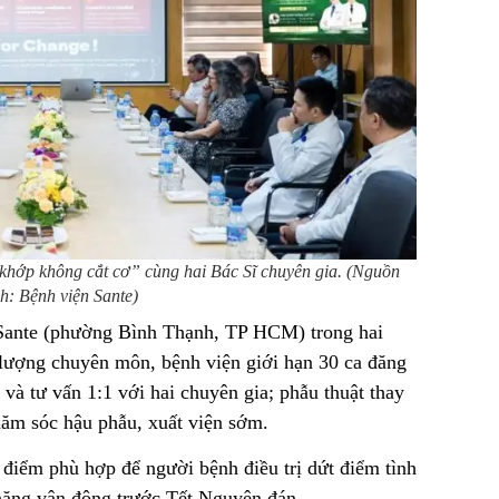
khớp không cắt cơ” cùng hai Bác Sĩ chuyên gia. (Nguồn
h: Bệnh viện Sante)
 Sante (phường Bình Thạnh, TP HCM) trong hai
lượng chuyên môn, bệnh viện giới hạn 30 ca đăng
à tư vấn 1:1 với hai chuyên gia; phẫu thuật thay
hăm sóc hậu phẫu, xuất viện sớm.
i điểm phù hợp để người bệnh điều trị dứt điểm tình
 năng vận động trước Tết Nguyên đán.