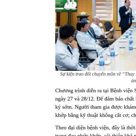
Sự kiện trao đổi chuyên môn về “Thay 
ản
Chương trình diễn ra tại Bệnh viện
ngày 27 và 28/12. Để đảm bảo chất 
ký sớm. Người tham gia được khám v
khớp bằng kỹ thuật không cắt cơ; c
Theo đại diện bệnh viện, đây là thờ
trạng đau nhức khớp, cải thiện khả