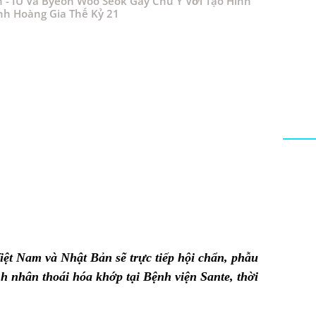
n - IU Và Byeon Woo Seok Gây Chú Ý Với Tạo Hình
nh Hoàng Gia Thế Kỷ 21
ệt Nam và Nhật Bản sẽ trực tiếp hội chẩn, phẫu
h nhân thoái hóa khớp tại Bệnh viện Sante, thời