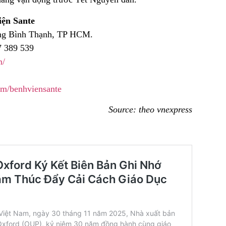
iện Sante
ờng Bình Thạnh, TP HCM.
7 389 539
m/
om/benhviensante
Source: theo vnexpress