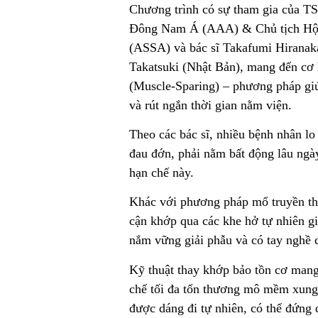
Chương trình có sự tham gia của 
Đông Nam Á (AAA) & Chủ tịch Hội
(ASSA) và bác sĩ Takafumi Hiranak
Takatsuki (Nhật Bản), mang đến cơ h
(Muscle-Sparing) – phương pháp gi
và rút ngắn thời gian nằm viện.
Theo các bác sĩ, nhiều bệnh nhân lo
đau đớn, phải nằm bất động lâu ngà
hạn chế này.
Khác với phương pháp mổ truyền thốn
cận khớp qua các khe hở tự nhiên gi
nắm vững giải phẫu và có tay nghề 
Kỹ thuật thay khớp bảo tồn cơ mang 
chế tối đa tổn thương mô mềm xung 
được dáng đi tự nhiên, có thể đứng d