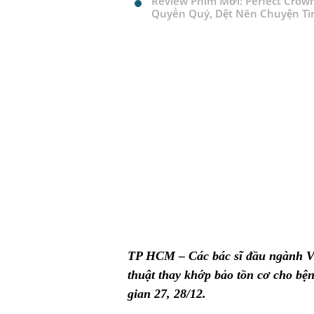
Review Phim Mới: Perfect Crow
Quyền Quý, Dệt Nên Chuyện Tì
TP HCM – Các bác sĩ đầu ngành Vi
thuật thay khớp bảo tồn cơ cho bện
gian 27, 28/12.