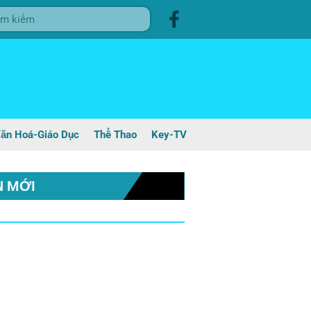
ăn Hoá-Giáo Dục
Thể Thao
Key-TV
N MỚI