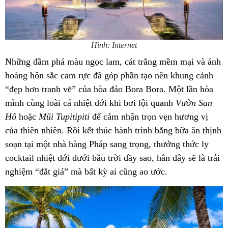
Hình: Internet
Những đầm phá màu ngọc lam, cát trắng mềm mại và ánh
hoàng hôn sắc cam rực đã góp phần tạo nên khung cảnh
“đẹp hơn tranh vẽ” của hòa đảo Bora Bora. Một lần hòa
mình cùng loài cá nhiệt đới khi bơi lội quanh
Vườn San
Hô
hoặc
Mũi Tupitipiti
để cảm nhận trọn vẹn hương vị
của thiên nhiên. Rồi kết thúc hành trình bằng bữa ăn thịnh
soạn tại một nhà hàng Pháp sang trọng, thưởng thức ly
cocktail nhiệt đới dưới bầu trời đầy sao, hẳn đây sẽ là trải
nghiệm “đắt giá” mà bất kỳ ai cũng ao ước.