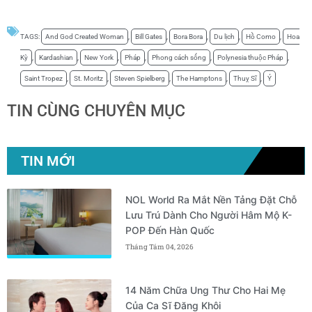
TAGS:
And God Created Woman
,
Bill Gates
,
Bora Bora
,
Du lịch
,
Hồ Como
,
Hoa
Kỳ
,
Kardashian
,
New York
,
Pháp
,
Phong cách sống
,
Polynesia thuộc Pháp
,
Saint Tropez
,
St. Moritz
,
Steven Spielberg
,
The Hamptons
,
Thuỵ Sĩ
,
Ý
TIN CÙNG CHUYÊN MỤC
TIN MỚI
NOL World Ra Mắt Nền Tảng Đặt Chỗ
Lưu Trú Dành Cho Người Hâm Mộ K-
POP Đến Hàn Quốc
Tháng Tám 04, 2026
14 Năm Chữa Ung Thư Cho Hai Mẹ
Của Ca Sĩ Đăng Khôi