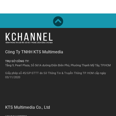
Công Ty TNHH KTS Multimedia
TRỤ SỞ CÔNG TY
:
Tầng 9, Pearl Plaza, Số 561A đường Điện Biên Phủ, Phường Thạnh Mỹ Tây, TP.HCM
Giấy phép số 45/GP-STTT do Sở Thông Tin & Truyền Thông TP. HCM cấp ngày
03/11/2020
KTS Multimedia Co., Ltd