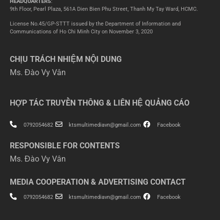
HEADQUARTERS
:
9th Floor, Pearl Plaza, 561A Dien Bien Phu Street, Thanh My Tay Ward, HCMC.
License No.45/GP-STTT issued by the Department of Information and
Communications of Ho Chi Minh City on November 3, 2020
CHỊU TRÁCH NHIỆM NỘI DUNG
Ms. Đào Vy Vân
HỢP TÁC TRUYỀN THÔNG & LIÊN HỆ QUẢNG CÁO
0792054682
ktsmultimediavn@gmail.com
Facebook
RESPONSIBLE FOR CONTENTS
Ms. Đào Vy Vân
MEDIA COOPERATION & ADVERTISING CONTACT
0792054682
ktsmultimediavn@gmail.com
Facebook