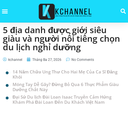
5 địa danh được giới siêu
giàu và người nổi tiếng chọn
du lịch nghỉ dưỡng
kchannel
Tháng Ba 27, 2026
No Comments
14 Năm Chữa Ung Thư Cho Hai Mẹ Của Ca Sĩ Đăng
Khôi
Móng Tay Dễ Gãy? Đừng Bỏ Qua 6 Thực Phẩm Giàu
Dưỡng Chất Này
Đại Sứ Du lịch Đài Loan Isaac Truyền Cảm Hứng
Khám Phá Đài Loan Đến Du Khách Việt Nam