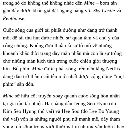
trong số đó không thể không nhắc đến
Mine
– bom tấn
gần đây được khán giả đặt ngang hàng với
Sky Castle
và
Penthouse
.
Cuộc sống của giới tài phiệt dường như đang trở thành
một đề tài thu hút được nhiều sự quan tâm và chú ý của
công chúng. Không đơn thuần là sự tò mò về những
khoảnh khắc thời trang đầy mãn nhãn mà còn là sự trông
chờ những màn kịch tính trong cuộc chiến giới thượng
lưu. Bộ phim
Mine
được phát sóng trên nền tảng Netflix
đang dần trở thành cái tên mới nhất được cộng đồng “mọt
phim” săn đón.
Mine
sở hữu cốt truyện xoay quanh cuộc sống hôn nhân
tại gia tộc tài phiệt. Hai nàng dâu Jeong Seo Hyun (do
Kim Seo Hyung thủ vai) và Hee Soo (do Lee Bo Young
thủ vai) vốn là những người phụ nữ mạnh mẽ, đầy tham
vọng, dù sống trong giới thượng lưu nhưng vẫn luôn khao