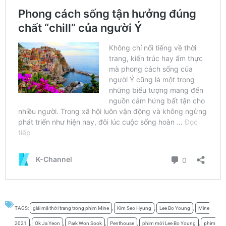
TAGS:
giải mã thời trang trong phim Mine
,
Kim Seo Hyung
,
Lee Bo Young
,
Mine
2021
,
Ok Ja Yeon
,
Park Won Sook
,
Penthouse
,
phim mới Lee Bo Young
,
phim