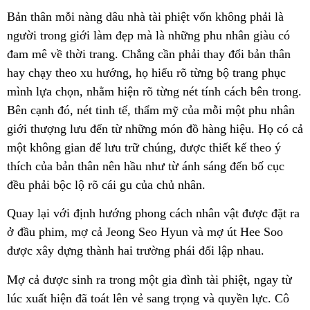
Bản thân mỗi nàng dâu nhà tài phiệt vốn không phải là
người trong giới làm đẹp mà là những phu nhân giàu có
đam mê về thời trang. Chẳng cần phải thay đổi bản thân
hay chạy theo xu hướng, họ hiểu rõ từng bộ trang phục
mình lựa chọn, nhằm hiện rõ từng nét tính cách bên trong.
Bên cạnh đó, nét tinh tế, thẩm mỹ của mỗi một phu nhân
giới thượng lưu đến từ những món đồ hàng hiệu. Họ có cả
một không gian để lưu trữ chúng, được thiết kế theo ý
thích của bản thân nên hầu như từ ánh sáng đến bố cục
đều phải bộc lộ rõ cái gu của chủ nhân.
Quay lại với định hướng phong cách nhân vật được đặt ra
ở đầu phim, mợ cả Jeong Seo Hyun và mợ út Hee Soo
được xây dựng thành hai trường phái đối lập nhau.
Mợ cả được sinh ra trong một gia đình tài phiệt, ngay từ
lúc xuất hiện đã toát lên vẻ sang trọng và quyền lực. Cô