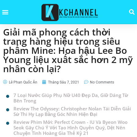
Giải mã phong cách thời
trang hàng hiệu trong siêu
phẩm Mine: Hoa hậu Lee Bo
Young liệu xuất sắc hơn 2 mỹ
nhân còn lại?
Lê Phan Quốc Ân
Tháng Sáu 7, 2021
No Comments
7 Loại Nước Giúp Phụ Nữ U40 Đẹp Da, Giữ Dáng Từ
Bên Trong
Review The Odyssey: Christopher Nolan Tái Diễn Giải
Sử Thi Hy Lạp Bằng Góc Nhìn Hiện Đại
Review Phim Mới: Perfect Crown - IU Và Byeon Woo
Seok Gây Chú Ý Với Tạo Hình Quyền Quý, Dệt Nên
Chuyện Tình Hoàng Gia Thế Kỷ 21