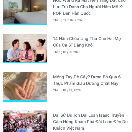
NOL World Ra Mắt Nền Tảng Đặt Chỗ
Lưu Trú Dành Cho Người Hâm Mộ K-
POP Đến Hàn Quốc
Tháng Tám 04, 2026
14 Năm Chữa Ung Thư Cho Hai Mẹ
Của Ca Sĩ Đăng Khôi
Tháng Bảy 30, 2026
Móng Tay Dễ Gãy? Đừng Bỏ Qua 6
Thực Phẩm Giàu Dưỡng Chất Này
Tháng Bảy 29, 2026
Đại Sứ Du lịch Đài Loan Isaac Truyền
Cảm Hứng Khám Phá Đài Loan Đến Du
Khách Việt Nam