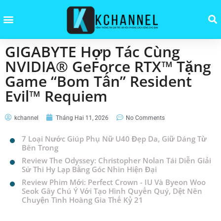
GIGABYTE Hợp Tác Cùng
NVIDIA® GeForce RTX™ Tặng
Game “Bom Tấn” Resident
Evil™ Requiem
kchannel
Tháng Hai 11, 2026
No Comments
7 Loại Nước Giúp Phụ Nữ U40 Đẹp Da, Giữ Dáng Từ
Bên Trong
Review The Odyssey: Christopher Nolan Tái Diễn Giải
Sử Thi Hy Lạp Bằng Góc Nhìn Hiện Đại
Review Phim Mới: Perfect Crown - IU Và Byeon Woo
Seok Gây Chú Ý Với Tạo Hình Quyền Quý, Dệt Nên
Chuyện Tình Hoàng Gia Thế Kỷ 21