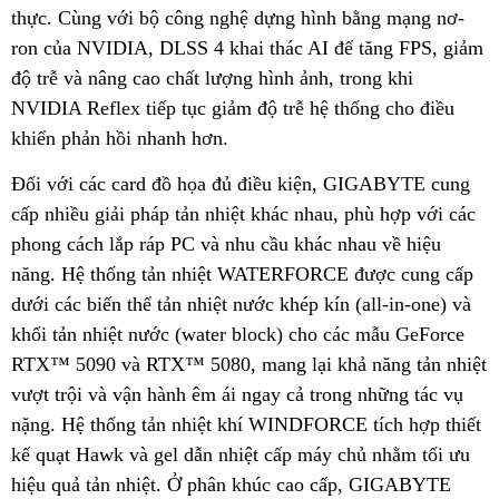
thực. Cùng với bộ công nghệ dựng hình bằng mạng nơ-
ron của NVIDIA, DLSS 4 khai thác AI để tăng FPS, giảm
độ trễ và nâng cao chất lượng hình ảnh, trong khi
NVIDIA Reflex tiếp tục giảm độ trễ hệ thống cho điều
khiển phản hồi nhanh hơn.
Đối với các card đồ họa đủ điều kiện, GIGABYTE cung
cấp nhiều giải pháp tản nhiệt khác nhau, phù hợp với các
phong cách lắp ráp PC và nhu cầu khác nhau về hiệu
năng. Hệ thống tản nhiệt WATERFORCE được cung cấp
dưới các biến thể tản nhiệt nước khép kín (all-in-one) và
khối tản nhiệt nước (water block) cho các mẫu GeForce
RTX™ 5090 và RTX™ 5080, mang lại khả năng tản nhiệt
vượt trội và vận hành êm ái ngay cả trong những tác vụ
nặng. Hệ thống tản nhiệt khí WINDFORCE tích hợp thiết
kế quạt Hawk và gel dẫn nhiệt cấp máy chủ nhằm tối ưu
hiệu quả tản nhiệt. Ở phân khúc cao cấp, GIGABYTE