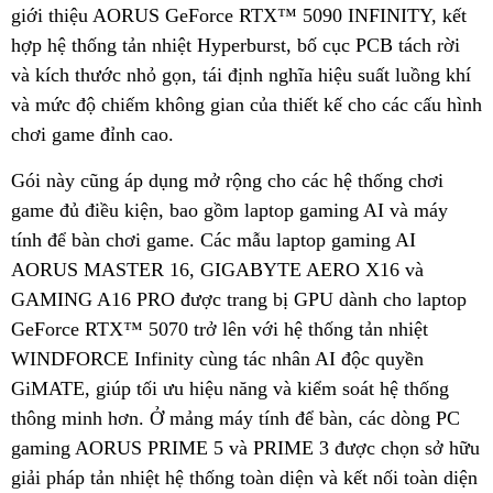
giới thiệu AORUS GeForce RTX™ 5090 INFINITY, kết
hợp hệ thống tản nhiệt Hyperburst, bố cục PCB tách rời
và kích thước nhỏ gọn, tái định nghĩa hiệu suất luồng khí
và mức độ chiếm không gian của thiết kế cho các cấu hình
chơi game đỉnh cao.
Gói này cũng áp dụng mở rộng cho các hệ thống chơi
game đủ điều kiện, bao gồm laptop gaming AI và máy
tính để bàn chơi game. Các mẫu laptop gaming AI
AORUS MASTER 16, GIGABYTE AERO X16 và
GAMING A16 PRO được trang bị GPU dành cho laptop
GeForce RTX™ 5070 trở lên với hệ thống tản nhiệt
WINDFORCE Infinity cùng tác nhân AI độc quyền
GiMATE, giúp tối ưu hiệu năng và kiểm soát hệ thống
thông minh hơn. Ở mảng máy tính để bàn, các dòng PC
gaming AORUS PRIME 5 và PRIME 3 được chọn sở hữu
giải pháp tản nhiệt hệ thống toàn diện và kết nối toàn diện