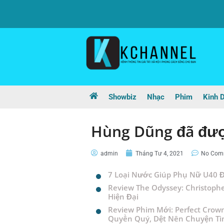
Showbiz
Nhạc
Phim
Kinh 
Hùng Dũng đã đượ
admin
Tháng Tư 4, 2021
No Com
7 Loại Nước Giúp Phụ Nữ U40 Đ
Review The Odyssey: Christophe
Hiện Đại
Review Phim Mới: Perfect Crow
Quyền Quý, Dệt Nên Chuyện Tì