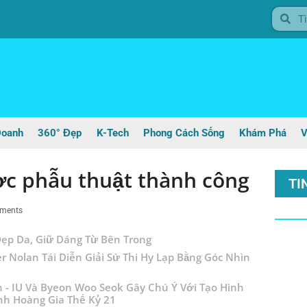
Doanh
360° Đẹp
K-Tech
Phong Cách Sống
Khám Phá
V
c phẫu thuật thành công
TI
ments
ẹp Da, Giữ Dáng Từ Bên Trong
r Nolan Tái Diễn Giải Sử Thi Hy Lạp Bằng Góc Nhìn
n - IU Và Byeon Woo Seok Gây Chú Ý Với Tạo Hình
nh Hoàng Gia Thế Kỷ 21