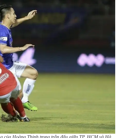
ng của Hoàng Thịnh trong trận đấu giữa TP. HCM và Hà