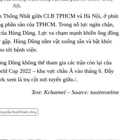
Nội.
n sân Thống Nhất giữa CLB TPHCM và Hà Nội, ở phút
ng phần sân của TPHCM. Trong nỗ lực ngăn chặn,
ụ của Hùng Dũng. Lực va chạm mạnh khiến ống đồng
y gập. Hùng Dũng nằm vật xuống sân và bật khóc
ho tới bệnh viện.
g Dũng không thể tham gia các trận còn lại của
orld Cup 2022 – khu vực châu Á vào tháng 6. Đây
k xem là trụ cột nơi tuyến giữa./.
Text: Kchannel – Source: tuoitreonline
ng phẫu thuật thành công