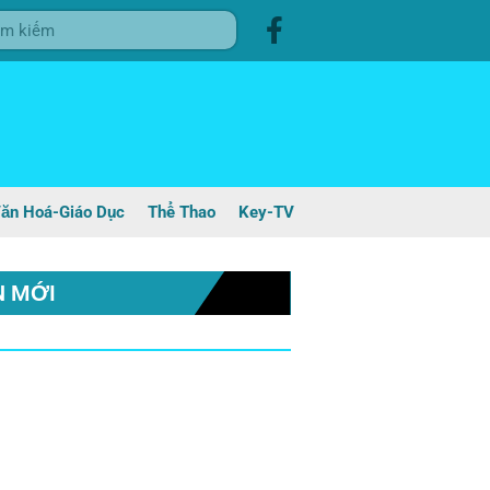
ăn Hoá-Giáo Dục
Thể Thao
Key-TV
N MỚI