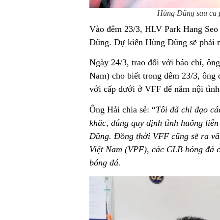
Hùng Dũng sau ca p
Vào đêm 23/3, HLV Park Hang Seo c
Dũng. Dự kiến Hùng Dũng sẽ phải m
Ngày 24/3, trao đổi với báo chí, ôn
Nam) cho biết trong đêm 23/3, ông đ
với cấp dưới ở VFF để nắm nội tình
Ông Hải chia sẻ: “
Tôi đã chỉ đạo c
khắc, đúng quy định tình huống li
Dũng. Đồng thời VFF cũng sẽ ra vă
Việt Nam (VPF), các CLB bóng đá ch
bóng đá.