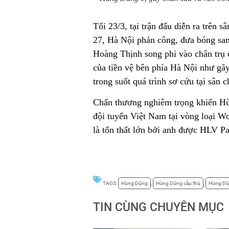
Tối 23/3, tại trận đấu diễn ra trê
27, Hà Nội phản công, đưa bóng sa
Hoàng Thịnh song phi vào chân tr
của tiền vệ bên phía Hà Nội như gã
trong suốt quá trình sơ cứu tại sân c
Chấn thương nghiêm trọng khiến Hùn
đội tuyển Việt Nam tại vòng loại W
là tổn thất lớn bởi anh được HLV Par
TAGS:
Hùng Dũng
,
Hùng Dũng cầu thủ
,
Hùng Dũ
TIN CÙNG CHUYÊN MỤC