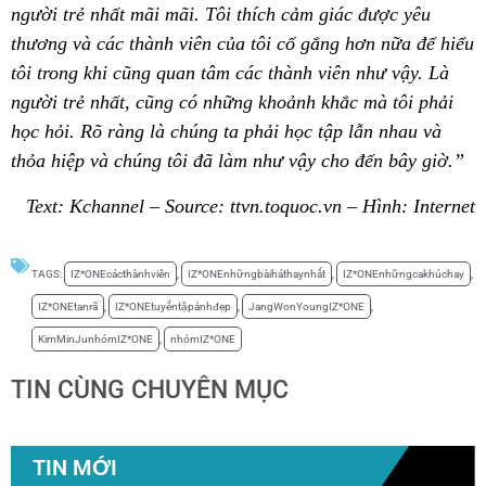
người trẻ nhất mãi mãi. Tôi thích cảm giác được yêu
thương và các thành viên của tôi cố gắng hơn nữa để hiểu
tôi trong khi cũng quan tâm các thành viên như vậy. Là
người trẻ nhất, cũng có những khoảnh khắc mà tôi phải
học hỏi. Rõ ràng là chúng ta phải học tập lẫn nhau và
thỏa hiệp và chúng tôi đã làm như vậy cho đến bây giờ.”
Text: Kchannel – Source: ttvn.toquoc.vn – Hình: Internet
TAGS:
IZ*ONEcácthànhviên
,
IZ*ONEnhữngbàiháthaynhất
,
IZ*ONEnhữngcakhúchay
,
IZ*ONEtanrã
,
IZ*ONEtuyểntậpảnhđẹp
,
JangWonYoungIZ*ONE
,
KimMinJunhómIZ*ONE
,
nhómIZ*ONE
TIN CÙNG CHUYÊN MỤC
TIN MỚI