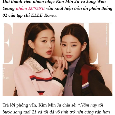
Hai thành viên nhóm nhạc Kim Min Ju và Jang Won
Young
nhóm IZ*ONE
vừa xuất hiện trên ấn phẩm tháng
02 của tạp chí ELLE Korea.
Trả lời phỏng vấn, Kim Min Ju chia sẻ:
“Năm nay tôi
bước sang tuổi 21 và tôi đã vô tình trở nên cứng rắn hơn