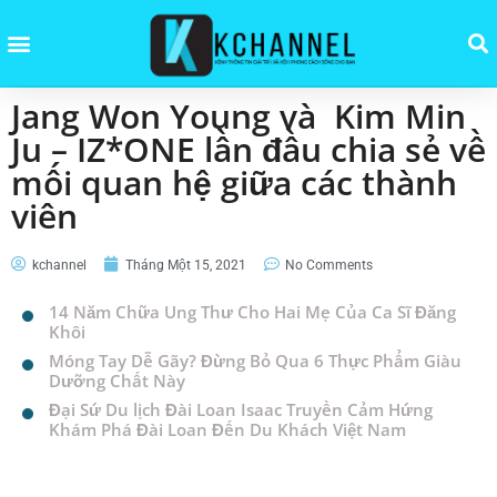
Jang Won Young và Kim Min
Ju – IZ*ONE lần đầu chia sẻ về
mối quan hệ giữa các thành
viên
kchannel
Tháng Một 15, 2021
No Comments
14 Năm Chữa Ung Thư Cho Hai Mẹ Của Ca Sĩ Đăng
Khôi
Móng Tay Dễ Gãy? Đừng Bỏ Qua 6 Thực Phẩm Giàu
Dưỡng Chất Này
Đại Sứ Du lịch Đài Loan Isaac Truyền Cảm Hứng
Khám Phá Đài Loan Đến Du Khách Việt Nam