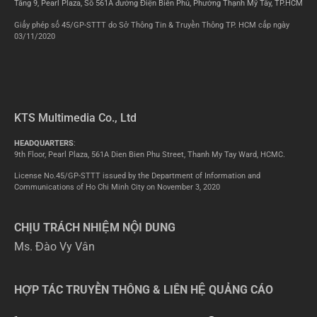
Tầng 9, Pearl Plaza, Số 561A đường Điện Biên Phủ, Phường Thạnh Mỹ Tây, TP.HCM
Giấy phép số 45/GP-STTT do Sở Thông Tin & Truyền Thông TP. HCM cấp ngày
03/11/2020
KTS Multimedia Co., Ltd
HEADQUARTERS
:
9th Floor, Pearl Plaza, 561A Dien Bien Phu Street, Thanh My Tay Ward, HCMC.
License No.45/GP-STTT issued by the Department of Information and
Communications of Ho Chi Minh City on November 3, 2020
CHỊU TRÁCH NHIỆM NỘI DUNG
Ms. Đào Vy Vân
HỢP TÁC TRUYỀN THÔNG & LIÊN HỆ QUẢNG CÁO