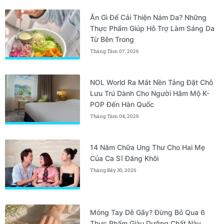
Ăn Gì Để Cải Thiện Nám Da? Những
Thực Phẩm Giúp Hỗ Trợ Làm Sáng Da
Từ Bên Trong
Tháng Tám 07, 2026
NOL World Ra Mắt Nền Tảng Đặt Chỗ
Lưu Trú Dành Cho Người Hâm Mộ K-
POP Đến Hàn Quốc
Tháng Tám 04, 2026
14 Năm Chữa Ung Thư Cho Hai Mẹ
Của Ca Sĩ Đăng Khôi
Tháng Bảy 30, 2026
Móng Tay Dễ Gãy? Đừng Bỏ Qua 6
Thực Phẩm Giàu Dưỡng Chất Này