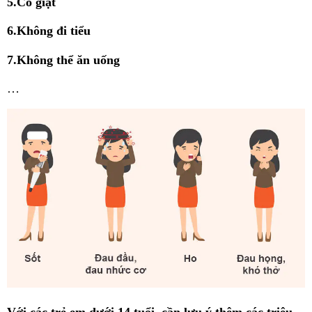
5.Co giật
6.Không đi tiểu
7.Không thể ăn uống
…
Với các trẻ em dưới 14 tuổi, cần lưu ý thêm các triệu