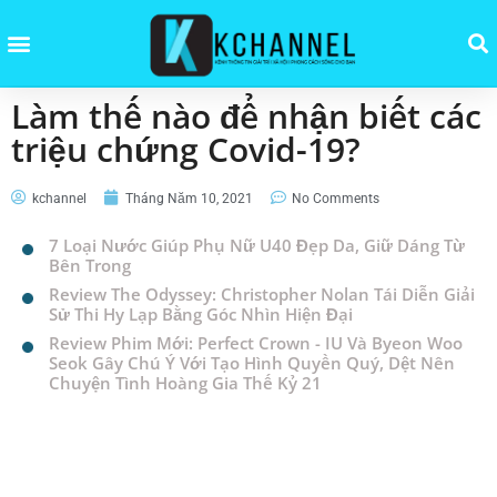
Làm thế nào để nhận biết các
triệu chứng Covid-19?
kchannel
Tháng Năm 10, 2021
No Comments
7 Loại Nước Giúp Phụ Nữ U40 Đẹp Da, Giữ Dáng Từ
Bên Trong
Review The Odyssey: Christopher Nolan Tái Diễn Giải
Sử Thi Hy Lạp Bằng Góc Nhìn Hiện Đại
Review Phim Mới: Perfect Crown - IU Và Byeon Woo
Seok Gây Chú Ý Với Tạo Hình Quyền Quý, Dệt Nên
Chuyện Tình Hoàng Gia Thế Kỷ 21