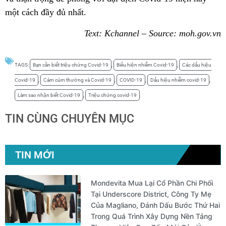
một cách đầy đủ nhất.
Text: Kchannel – Source: moh.gov.vn
TAGS:
Bạn cần biết triệu chứng Covid-19
,
Biểu hiện nhiễm Covid-19
,
Các dấu hiệu
Covid-19
,
Cảm cúm thường và Covid-19
,
COVID-19
,
Dấu hiệu nhiễm covid-19
,
Làm sao nhận biết Covid-19
,
Triệu chứng covid-19
TIN CÙNG CHUYÊN MỤC
TIN MỚI
Mondevita Mua Lại Cổ Phần Chi Phối
Tại Underscore District, Công Ty Mẹ
Của Magliano, Đánh Dấu Bước Thứ Hai
Trong Quá Trình Xây Dựng Nền Tảng