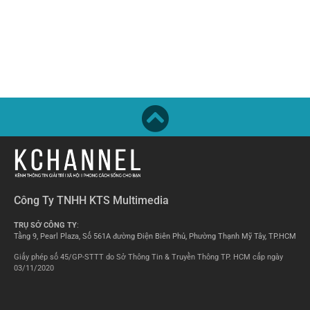
Công Ty TNHH KTS Multimedia
TRỤ SỞ CÔNG TY
:
Tầng 9, Pearl Plaza, Số 561A đường Điện Biên Phủ, Phường Thạnh Mỹ Tây, TP.HCM
Giấy phép số 45/GP-STTT do Sở Thông Tin & Truyền Thông TP. HCM cấp ngày
03/11/2020