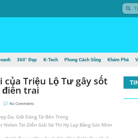
Doanh
360° Đẹp
K-Tech
Phong Cách Sống
Khám Phá
V
 của Triệu Lộ Tư gây sốt
TI
 điển trai
No Comments
ẹp Da, Giữ Dáng Từ Bên Trong
r Nolan Tái Diễn Giải Sử Thi Hy Lạp Bằng Góc Nhìn