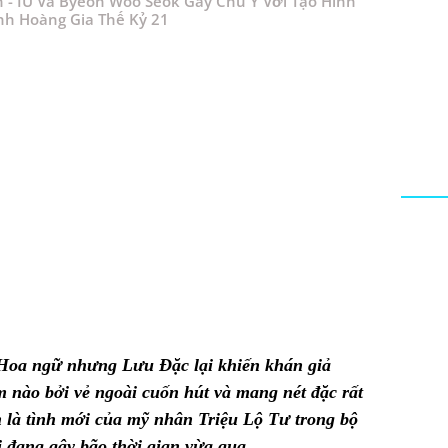
n - IU Và Byeon Woo Seok Gây Chú Ý Với Tạo Hình
nh Hoàng Gia Thế Kỷ 21
Hoa ngữ nhưng Lưu Đặc lại khiến khán giả
m nào bởi vẻ ngoài cuốn hút và mang nét đặc rất
 là tình mới của mỹ nhân Triệu Lộ Tư trong bộ
đang gây bão thời gian vừa qua.