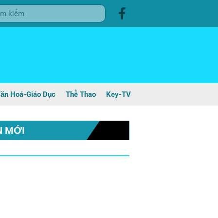
ăn Hoá-Giáo Dục
Thể Thao
Key-TV
N MỚI