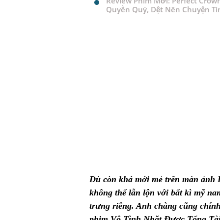
Review Phim Mới: Perfect Crow
Quyền Quý, Dệt Nên Chuyện Tì
Dù còn khá mới mẻ trên màn ảnh 
không thể lẫn lộn với bất kì mỹ na
trưng riêng. Anh chàng cũng chính
phim Vô Tình Nhặt Được Tổng Tài 