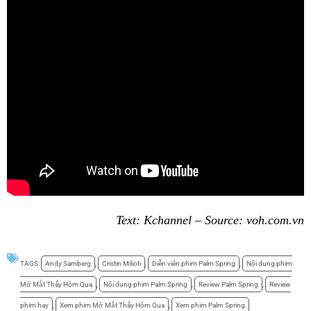
Text: Kchannel – Source: voh.com.vn
TAGS:
Andy Samberg
,
Cristin Milioti
,
Diễn viên phim Palm Spring
,
Nội dung phim
Mở Mắt Thấy Hôm Qua
,
Nội dung phim Palm Spring
,
Review Palm Spring
,
Review
phim hay
,
Xem phim Mở Mắt Thấy Hôm Qua
,
Xem phim Palm Spring