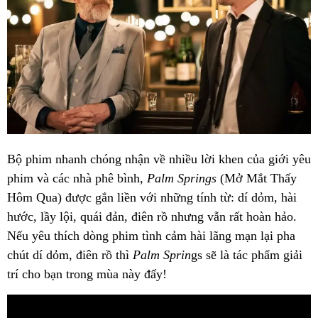
Bộ phim nhanh chóng nhận về nhiều lời khen của giới yêu
phim và các nhà phê bình,
Palm Springs
(Mở Mắt Thấy
Hôm Qua) được gắn liền với những tính từ: dí dỏm, hài
hước, lầy lội, quái đản, điên rồ nhưng vẫn rất hoàn hảo.
Nếu yêu thích dòng phim tình cảm hài lãng mạn lại pha
chút dí dỏm, điên rồ thì
Palm Sprin
gs sẽ là tác phẩm giải
trí cho bạn trong mùa này đấy!