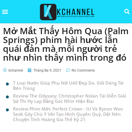
Mở Mắt Thấy Hôm Qua (Palm
Springs) phim hài hước lẫn
quái đản mà mỗi người trẻ
như nhìn thấy mình trong đó
kchannel
Tháng Ba 9, 2021
No Comments
7 Loại Nước Giúp Phụ Nữ U40 Đẹp Da, Giữ Dáng Từ
Bên Trong
Review The Odyssey: Christopher Nolan Tái Diễn Giải
Sử Thi Hy Lạp Bằng Góc Nhìn Hiện Đại
Review Phim Mới: Perfect Crown - IU Và Byeon Woo
Seok Gây Chú Ý Với Tạo Hình Quyền Quý, Dệt Nên
Chuyện Tình Hoàng Gia Thế Kỷ 21