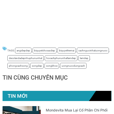
TAGS:
angidepdep
,
biquyetchosacdep
,
biquyettremai
,
cachnguoinhatuongnuoc
,
decolandadepnhuphununhat
,
hocachphununhatlamdep
,
lamdep
,
phongcachsong
,
songdep
,
songkhoe
,
uongnuocdungcach
TIN CÙNG CHUYÊN MỤC
TIN MỚI
Mondevita Mua Lại Cổ Phần Chi Phối