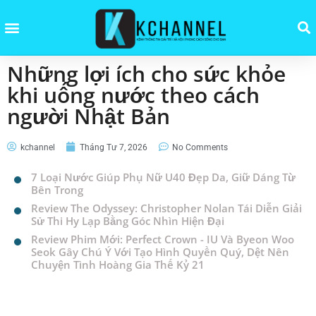
Những lợi ích cho sức khỏe
khi uống nước theo cách
người Nhật Bản
kchannel
Tháng Tư 7, 2026
No Comments
7 Loại Nước Giúp Phụ Nữ U40 Đẹp Da, Giữ Dáng Từ
Bên Trong
Review The Odyssey: Christopher Nolan Tái Diễn Giải
Sử Thi Hy Lạp Bằng Góc Nhìn Hiện Đại
Review Phim Mới: Perfect Crown - IU Và Byeon Woo
Seok Gây Chú Ý Với Tạo Hình Quyền Quý, Dệt Nên
Chuyện Tình Hoàng Gia Thế Kỷ 21