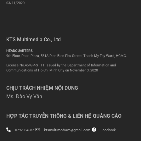
03/11/2020
KTS Multimedia Co., Ltd
HEADQUARTERS
:
9th Floor, Pearl Plaza, 561A Dien Bien Phu Street, Thanh My Tay Ward, HCMC.
License No.45/GP-STTT issued by the Department of Information and
Communications of Ho Chi Minh City on November 3, 2020
CHỊU TRÁCH NHIỆM NỘI DUNG
Ms. Đào Vy Vân
HỢP TÁC TRUYỀN THÔNG & LIÊN HỆ QUẢNG CÁO
0792054682
ktsmultimediavn@gmail.com
Facebook