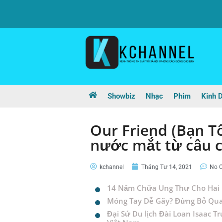
Showbiz
Nhạc
Phim
Kinh 
Our Friend (Bạn Tô
nước mắt từ câu 
kchannel
Tháng Tư 14, 2021
No 
14 Năm Chữa Ung Thư Cho Hai 
Móng Tay Dễ Gãy? Đừng Bỏ Qu
Đại Sứ Du lịch Đài Loan Isaac