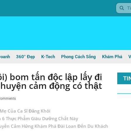
Doanh
360° Đẹp
K-Tech
Phong Cách Sống
Khám Phá
V
i) bom tấn độc lập lấy đi
TI
chuyện cảm động có thật
Comments
Mẹ Của Ca Sĩ Đăng Khôi
a 6 Thực Phẩm Giàu Dưỡng Chất Này
 Truyền Cảm Hứng Khám Phá Đài Loan Đến Du Khách