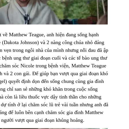
ật về Matthew Teague, anh hiện đang sống hạnh
e (Dakota Johnson) và 2 nàng công chúa nhỏ đáng
n vẹn trong ngôi nhà của mình nhưng nỗi đau đã ập
 bệnh ung thư giai đoạn cuối và các tế bào ung thư
c chăm sóc Nicole trong bệnh viện, Matthew Teague
h và 2 con gái. Để giúp bạn vượt qua giai đoạn khó
el) quyết định dọn đến sống chung cùng gia đình
ng chỉ san sẻ những khó khăn trong cuộc sống
à còn là liều thuốc vực dậy tinh thần cho những
ự tính ở lại chăm sóc lũ trẻ vài tuần nhưng anh đã
háng để luôn bên cạnh chăm sóc gia đình Matthew
i người vượt qua giai đoạn khủng hoảng.