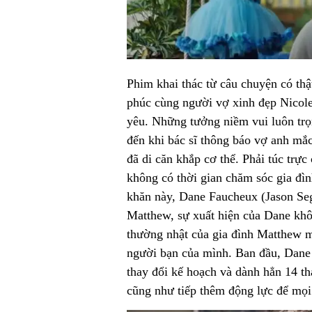
Phim khai thác từ câu chuyện có th
phúc cùng người vợ xinh đẹp Nicol
yêu. Những tưởng niềm vui luôn trọ
đến khi bác sĩ thông báo vợ anh mắc
đã di căn khắp cơ thể. Phải túc trự
không có thời gian chăm sóc gia đìn
khăn này, Dane Faucheux (Jason Seg
Matthew, sự xuất hiện của Dane khô
thường nhật của gia đình Matthew m
người bạn của mình. Ban đầu, Dane d
thay đổi kế hoạch và dành hẳn 14 t
cũng như tiếp thêm động lực để mọ