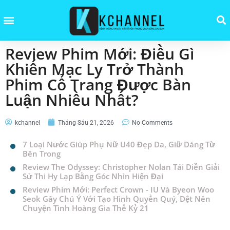
Review Phim Mới: Điều Gì
Khiến Mạc Ly Trở Thành
Phim Cổ Trang Được Bàn
Luận Nhiều Nhất?
kchannel
Tháng Sáu 21, 2026
No Comments
7 Loại Nước Giúp Phụ Nữ U40 Đẹp Da, Giữ Dáng Từ
Bên Trong
Review The Odyssey: Christopher Nolan Tái Diễn Giải
Sử Thi Hy Lạp Bằng Góc Nhìn Hiện Đại
Review Phim Mới: Perfect Crown - IU Và Byeon Woo
Seok Gây Chú Ý Với Tạo Hình Quyền Quý, Dệt Nên
Chuyện Tình Hoàng Gia Thế Kỷ 21