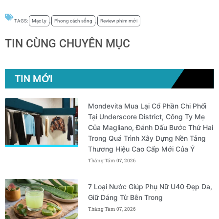
TAGS:
Mạc Ly
,
Phong cách sống
,
Review phim mới
TIN CÙNG CHUYÊN MỤC
TIN MỚI
Mondevita Mua Lại Cổ Phần Chi Phối
Tại Underscore District, Công Ty Mẹ
Của Magliano, Đánh Dấu Bước Thứ Hai
Trong Quá Trình Xây Dựng Nền Tảng
Thương Hiệu Cao Cấp Mới Của Ý
Tháng Tám 07, 2026
7 Loại Nước Giúp Phụ Nữ U40 Đẹp Da,
Giữ Dáng Từ Bên Trong
Tháng Tám 07, 2026