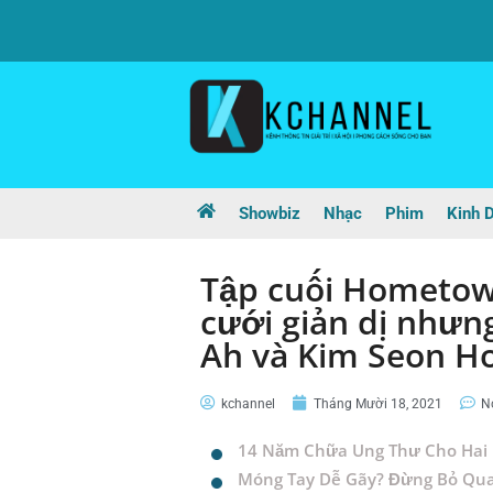
Showbiz
Nhạc
Phim
Kinh 
Tập cuối Hometow
cưới giản dị nhưn
Ah và Kim Seon Ho
kchannel
Tháng Mười 18, 2021
N
14 Năm Chữa Ung Thư Cho Hai 
Móng Tay Dễ Gãy? Đừng Bỏ Qu