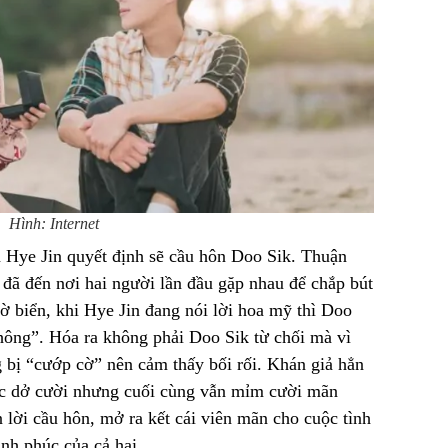
Hình: Internet
a Hye Jin quyết định sẽ cầu hôn Doo Sik. Thuận
g đã đến nơi hai người lần đầu gặp nhau để chắp bút
ờ biển, khi Hye Jin đang nói lời hoa mỹ thì Doo
Không”. Hóa ra không phải Doo Sik từ chối mà vì
 bị “cướp cờ” nên cảm thấy bối rối. Khán giả hẳn
c dở cười nhưng cuối cùng vẫn mỉm cười mãn
lời cầu hôn, mở ra kết cái viên mãn cho cuộc tình
ạnh phúc của cả hai.