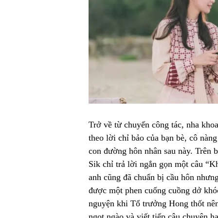
Trở về từ chuyến công tác, nha kho
theo lời chỉ bảo của bạn bè, cô nàn
con đường hôn nhân sau này. Trên b
Sik chỉ trả lời ngắn gọn một câu “
anh cũng đã chuẩn bị cầu hôn nhưng
được một phen cuống cuồng dở khó
nguyện khi Tổ trưởng Hong thốt nên 
ngọt ngào và viết tiếp câu chuyện h