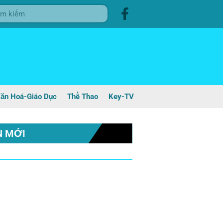
ăn Hoá-Giáo Dục
Thể Thao
Key-TV
N MỚI