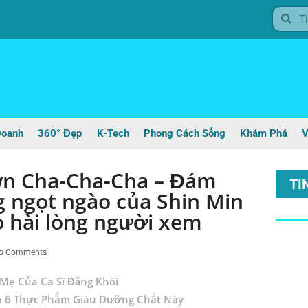
Doanh
360° Đẹp
K-Tech
Phong Cách Sống
Khám Phá
V
n Cha-Cha-Cha – Đám
TI
g ngọt ngào của Shin Min
 hài lòng người xem
o Comments
Mẹ Của Ca Sĩ Đăng Khôi
a 6 Thực Phẩm Giàu Dưỡng Chất Này