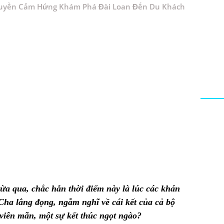
 Truyền Cảm Hứng Khám Phá Đài Loan Đến Du Khách
ừa qua, chắc hẳn thời điểm này là lúc các khán
ha lắng đọng, ngẫm nghĩ về cái kết của cả bộ
 viên mãn, một sự kết thúc ngọt ngào?