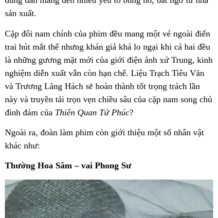
đúng đắn mang đến nhiều yếu tố bùng nổ, bất ngờ từ nhà
sản xuất.
Cặp đôi nam chính của phim đều mang một vẻ ngoài điển
trai hút mắt thế nhưng khán giả khá lo ngại khi cả hai đều
là những gương mặt mới của giới điện ảnh xứ Trung, kinh
nghiệm diễn xuất vẫn còn hạn chế. Liệu Trạch Tiêu Văn
và Trương Lăng Hách sẽ hoàn thành tốt trọng trách lần
này và truyền tải trọn vẹn chiều sâu của cặp nam song chủ
đình đám của
Thiên Quan Tứ Phúc
?
Ngoài ra, đoàn làm phim còn giới thiệu một số nhân vật
khác như:
Thường Hoa Sâm – vai Phong Sư