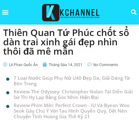
Thiên Quan Tứ Phúc chốt sổ
dàn trai xinh gái đẹp nhìn
thôi đã mê mẩn
Lê Phan Quốc Ân
Tháng Sáu 14, 2021
No Comments
7 Loại Nước Giúp Phụ Nữ U40 Đẹp Da, Giữ Dáng Từ
Bên Trong
Review The Odyssey: Christopher Nolan Tái Diễn Giải
Sử Thi Hy Lạp Bằng Góc Nhìn Hiện Đại
Review Phim Mới: Perfect Crown - IU Và Byeon Woo
Seok Gây Chú Ý Với Tạo Hình Quyền Quý, Dệt Nên
Chuyện Tình Hoàng Gia Thế Kỷ 21