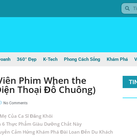
Doanh
360° Đẹp
K-Tech
Phong Cách Sống
Khám Phá
V
 Viên Phim When the
TI
Điện Thoại Đổ Chuông)
No Comments
Mẹ Của Ca Sĩ Đăng Khôi
a 6 Thực Phẩm Giàu Dưỡng Chất Này
 Truyền Cảm Hứng Khám Phá Đài Loan Đến Du Khách