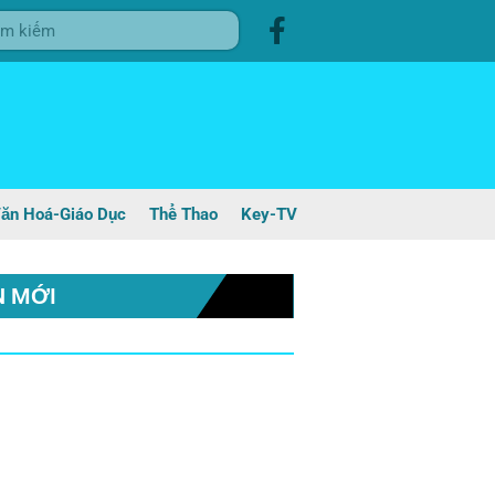
ăn Hoá-Giáo Dục
Thể Thao
Key-TV
N MỚI