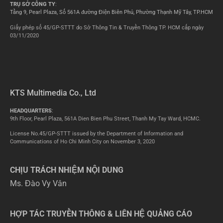
TRỤ SỞ CÔNG TY
:
Tầng 9, Pearl Plaza, Số 561A đường Điện Biên Phủ, Phường Thạnh Mỹ Tây, TP.HCM
Giấy phép số 45/GP-STTT do Sở Thông Tin & Truyền Thông TP. HCM cấp ngày
03/11/2020
KTS Multimedia Co., Ltd
HEADQUARTERS
:
9th Floor, Pearl Plaza, 561A Dien Bien Phu Street, Thanh My Tay Ward, HCMC.
License No.45/GP-STTT issued by the Department of Information and
Communications of Ho Chi Minh City on November 3, 2020
CHỊU TRÁCH NHIỆM NỘI DUNG
Ms. Đào Vy Vân
HỢP TÁC TRUYỀN THÔNG & LIÊN HỆ QUẢNG CÁO