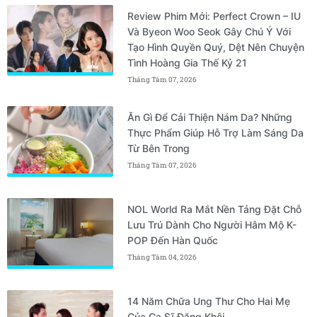
Review Phim Mới: Perfect Crown – IU
Và Byeon Woo Seok Gây Chú Ý Với
Tạo Hình Quyền Quý, Dệt Nên Chuyện
Tình Hoàng Gia Thế Kỷ 21
Tháng Tám 07, 2026
Ăn Gì Để Cải Thiện Nám Da? Những
Thực Phẩm Giúp Hỗ Trợ Làm Sáng Da
Từ Bên Trong
Tháng Tám 07, 2026
NOL World Ra Mắt Nền Tảng Đặt Chỗ
Lưu Trú Dành Cho Người Hâm Mộ K-
POP Đến Hàn Quốc
Tháng Tám 04, 2026
14 Năm Chữa Ung Thư Cho Hai Mẹ
Của Ca Sĩ Đăng Khôi