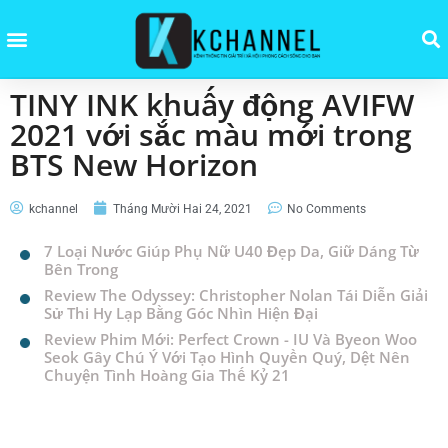
TINY INK khuấy động AVIFW
2021 với sắc màu mới trong
BTS New Horizon
kchannel
Tháng Mười Hai 24, 2021
No Comments
7 Loại Nước Giúp Phụ Nữ U40 Đẹp Da, Giữ Dáng Từ
Bên Trong
Review The Odyssey: Christopher Nolan Tái Diễn Giải
Sử Thi Hy Lạp Bằng Góc Nhìn Hiện Đại
Review Phim Mới: Perfect Crown - IU Và Byeon Woo
Seok Gây Chú Ý Với Tạo Hình Quyền Quý, Dệt Nên
Chuyện Tình Hoàng Gia Thế Kỷ 21