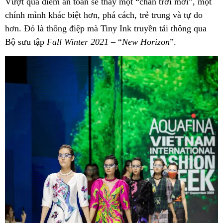
Vượt qua điểm an toàn sẽ thấy một “chân trời mới”, một
chính mình khác biệt hơn, phá cách, trẻ trung và tự do
hơn. Đó là thông điệp mà Tiny Ink truyền tải thông qua
Bộ sưu tập
Fall Winter 2021
– “
New Horizon
”.