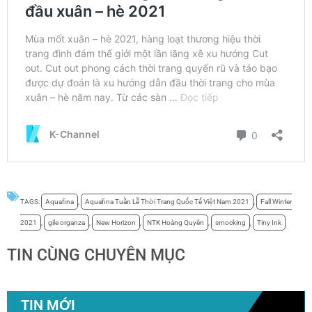
TAGS:
Aquafina
,
Aquafina Tuần Lễ Thời Trang Quốc Tế Việt Nam 2021
,
Fall Winter
2021
,
gile organza
,
New Horizon
,
NTK Hoàng Quyên
,
smocking
,
Tiny Ink
TIN CÙNG CHUYÊN MỤC
TIN MỚI