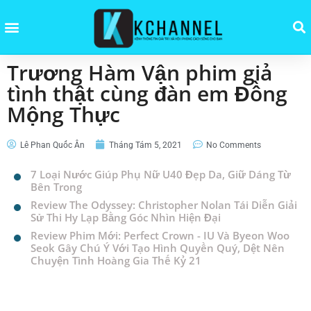
Trương Hàm Vận phim giả
tình thật cùng đàn em Đồng
Mộng Thực
Lê Phan Quốc Ân
Tháng Tám 5, 2021
No Comments
7 Loại Nước Giúp Phụ Nữ U40 Đẹp Da, Giữ Dáng Từ
Bên Trong
Review The Odyssey: Christopher Nolan Tái Diễn Giải
Sử Thi Hy Lạp Bằng Góc Nhìn Hiện Đại
Review Phim Mới: Perfect Crown - IU Và Byeon Woo
Seok Gây Chú Ý Với Tạo Hình Quyền Quý, Dệt Nên
Chuyện Tình Hoàng Gia Thế Kỷ 21