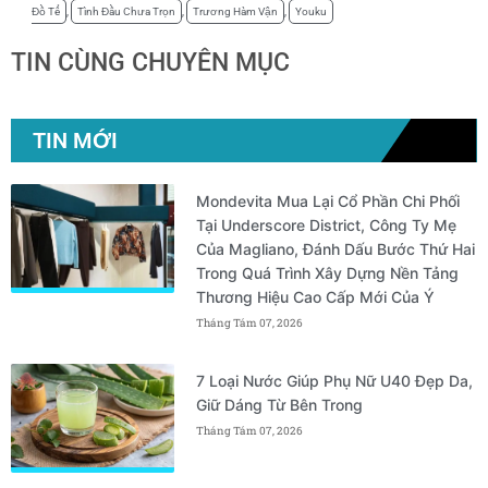
Đồ Tể
,
Tình Đầu Chưa Trọn
,
Trương Hàm Vận
,
Youku
TIN CÙNG CHUYÊN MỤC
TIN MỚI
Mondevita Mua Lại Cổ Phần Chi Phối
Tại Underscore District, Công Ty Mẹ
Của Magliano, Đánh Dấu Bước Thứ Hai
Trong Quá Trình Xây Dựng Nền Tảng
Thương Hiệu Cao Cấp Mới Của Ý
Tháng Tám 07, 2026
7 Loại Nước Giúp Phụ Nữ U40 Đẹp Da,
Giữ Dáng Từ Bên Trong
Tháng Tám 07, 2026