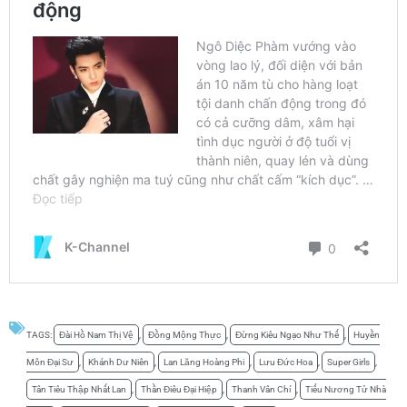
TAGS:
Đài Hồ Nam Thị Vệ
,
Đồng Mộng Thực
,
Đừng Kiêu Ngạo Như Thế
,
Huyền
Môn Đại Sư
,
Khánh Dư Niên
,
Lan Lăng Hoàng Phi
,
Lưu Đức Hoa
,
Super Girls
,
Tân Tiêu Thập Nhất Lan
,
Thần Điêu Đại Hiệp
,
Thanh Vân Chí
,
Tiểu Nương Tử Nhà