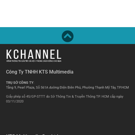
Công Ty TNHH KTS Multimedia
TRỤ SỞ CÔNG TY
:
Tầng 9, Pearl Plaza, Số 561A đường Điện Biên Phủ, Phường Thạnh Mỹ Tây, TP.HCM
Giấy phép số 45/GP-STTT do Sở Thông Tin & Truyền Thông TP. HCM cấp ngày
03/11/2020