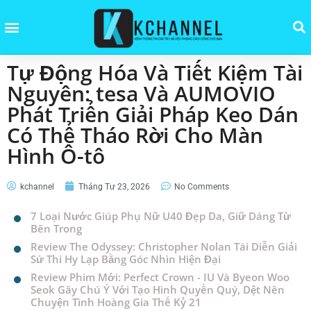
Tự Động Hóa Và Tiết Kiệm Tài
Nguyên: tesa Và AUMOVIO
Phát Triển Giải Pháp Keo Dán
Có Thể Tháo Rời Cho Màn
Hình Ô-tô
kchannel
Tháng Tư 23, 2026
No Comments
7 Loại Nước Giúp Phụ Nữ U40 Đẹp Da, Giữ Dáng Từ
Bên Trong
Review The Odyssey: Christopher Nolan Tái Diễn Giải
Sử Thi Hy Lạp Bằng Góc Nhìn Hiện Đại
Review Phim Mới: Perfect Crown - IU Và Byeon Woo
Seok Gây Chú Ý Với Tạo Hình Quyền Quý, Dệt Nên
Chuyện Tình Hoàng Gia Thế Kỷ 21