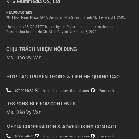
KTS Multimedia Co., Ltd
HEADQUARTERS
:
9th Floor, Pearl Plaza, 561A Dien Bien Phu Street, Thanh My Tay Ward, HCMC.
License No.45/GP-STTT issued by the Department of Information and
Communications of Ho Chi Minh City on November 3, 2020
CHỊU TRÁCH NHIỆM NỘI DUNG
Ms. Đào Vy Vân
HỢP TÁC TRUYỀN THÔNG & LIÊN HỆ QUẢNG CÁO
0792054682
ktsmultimediavn@gmail.com
Facebook
RESPONSIBLE FOR CONTENTS
Ms. Đào Vy Vân
MEDIA COOPERATION & ADVERTISING CONTACT
0792054682
ktsmultimediavn@gmail.com
Facebook