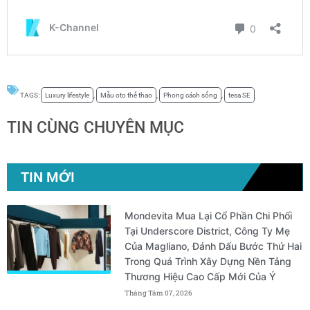
TAGS:
Luxury lifestyle
,
Mẫu oto thể thao
,
Phong cách sống
,
tesa SE
TIN CÙNG CHUYÊN MỤC
TIN MỚI
Mondevita Mua Lại Cổ Phần Chi Phối
Tại Underscore District, Công Ty Mẹ
Của Magliano, Đánh Dấu Bước Thứ Hai
Trong Quá Trình Xây Dựng Nền Tảng
Thương Hiệu Cao Cấp Mới Của Ý
Tháng Tám 07, 2026