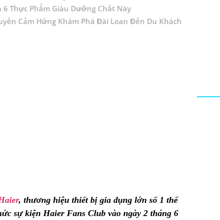
a 6 Thực Phẩm Giàu Dưỡng Chất Này
 Truyền Cảm Hứng Khám Phá Đài Loan Đến Du Khách
Haier
, thương hiệu thiết bị gia dụng lớn số 1 thế
 chức sự kiện Haier Fans Club vào ngày 2 tháng 6