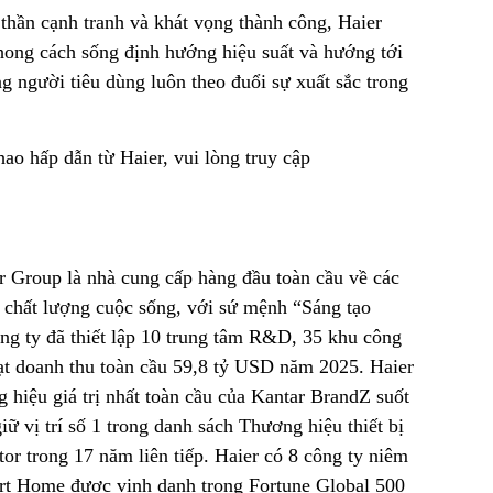
thần cạnh tranh và khát vọng thành công, Haier
phong cách sống định hướng hiệu suất và hướng tới
ng người tiêu dùng luôn theo đuổi sự xuất sắc trong
ao hấp dẫn từ Haier, vui lòng truy cập
 Group là nhà cung cấp hàng đầu toàn cầu về các
o chất lượng cuộc sống, với sứ mệnh “Sáng tạo
ng ty đã thiết lập 10 trung tâm R&D, 35 khu công
đạt doanh thu toàn cầu 59,8 tỷ USD năm 2025. Haier
hiệu giá trị nhất toàn cầu của Kantar BrandZ suốt
giữ vị trí số 1 trong danh sách Thương hiệu thiết bị
or trong 17 năm liên tiếp. Haier có 8 công ty niêm
art Home được vinh danh trong Fortune Global 500