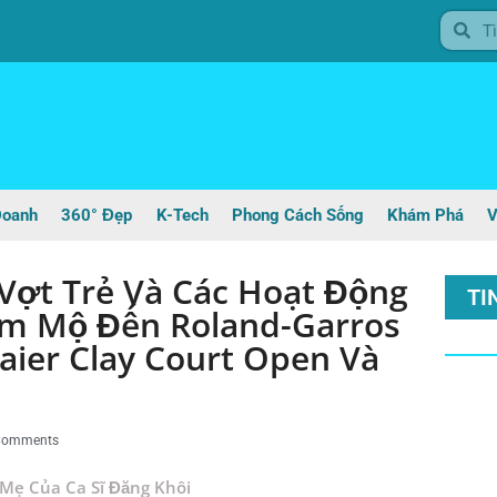
Doanh
360° Đẹp
K-Tech
Phong Cách Sống
Khám Phá
V
Vợt Trẻ Và Các Hoạt Động
TI
m Mộ Đến Roland-Garros
ier Clay Court Open Và
Comments
Mẹ Của Ca Sĩ Đăng Khôi