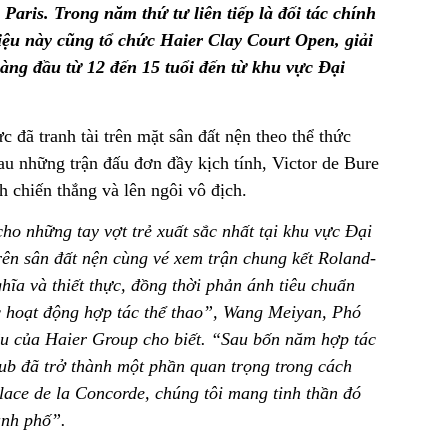
 Paris. Trong năm thứ tư liên tiếp là đối tác chính
ệu này cũng tổ chức Haier Clay Court Open, giải
hàng đầu từ 12 đến 15 tuổi đến từ khu vực Đại
c đã tranh tài trên mặt sân đất nện theo thể thức
u những trận đấu đơn đầy kịch tính, Victor de Bure
h chiến thắng và lên ngôi vô địch.
o những tay vợt trẻ xuất sắc nhất tại khu vực Đại
rên sân đất nện cùng vé xem trận chung kết Roland-
ĩa và thiết thực, đồng thời phản ánh tiêu chuẩn
ác hoạt động hợp tác thể thao”, Wang Meiyan, Phó
u của Haier Group cho biết. “Sau bốn năm hợp tác
b đã trở thành một phần quan trọng trong cách
Place de la Concorde, chúng tôi mang tinh thần đó
ành phố”.