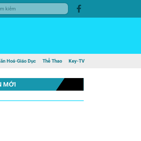
ăn Hoá-Giáo Dục
Thể Thao
Key-TV
N MỚI