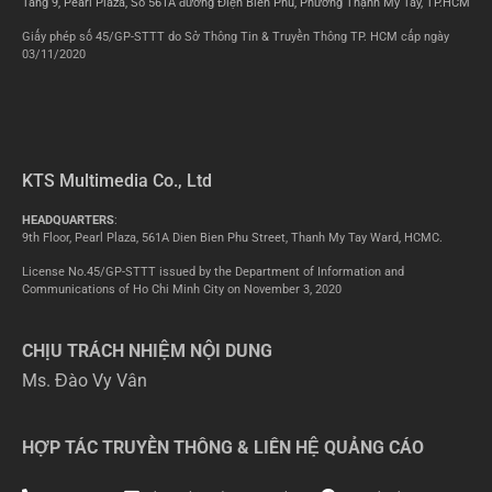
Tầng 9, Pearl Plaza, Số 561A đường Điện Biên Phủ, Phường Thạnh Mỹ Tây, TP.HCM
Giấy phép số 45/GP-STTT do Sở Thông Tin & Truyền Thông TP. HCM cấp ngày
03/11/2020
KTS Multimedia Co., Ltd
HEADQUARTERS
:
9th Floor, Pearl Plaza, 561A Dien Bien Phu Street, Thanh My Tay Ward, HCMC.
License No.45/GP-STTT issued by the Department of Information and
Communications of Ho Chi Minh City on November 3, 2020
CHỊU TRÁCH NHIỆM NỘI DUNG
Ms. Đào Vy Vân
HỢP TÁC TRUYỀN THÔNG & LIÊN HỆ QUẢNG CÁO