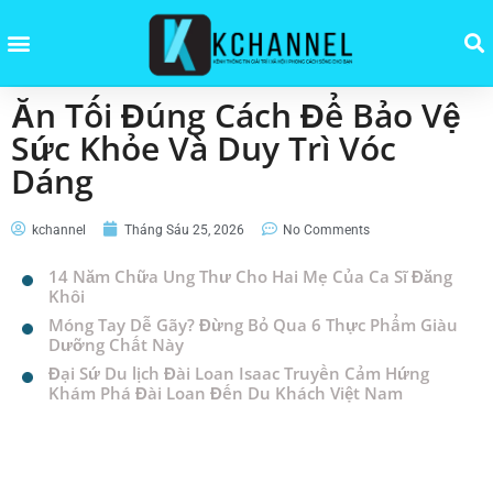
Ăn Tối Đúng Cách Để Bảo Vệ
Sức Khỏe Và Duy Trì Vóc
Dáng
kchannel
Tháng Sáu 25, 2026
No Comments
14 Năm Chữa Ung Thư Cho Hai Mẹ Của Ca Sĩ Đăng
Khôi
Móng Tay Dễ Gãy? Đừng Bỏ Qua 6 Thực Phẩm Giàu
Dưỡng Chất Này
Đại Sứ Du lịch Đài Loan Isaac Truyền Cảm Hứng
Khám Phá Đài Loan Đến Du Khách Việt Nam