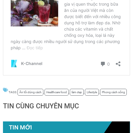
TAGS:
Ăn tối đúng cách
,
Healthcare food
,
làm đẹp
,
Lifestyle
,
Phong cách sống
TIN CÙNG CHUYÊN MỤC
TIN MỚI