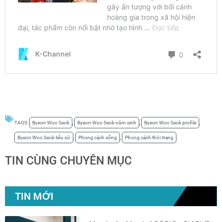
TAGS:
Byeon Woo Seok
,
Byeon Woo Seok năm sinh
,
Byeon Woo Seok profile
,
Byeon Woo Seok tiểu sử
,
Phong cách sống
,
Phong cách thời trang
TIN CÙNG CHUYÊN MỤC
TIN MỚI