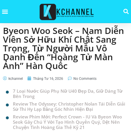
Byeon Woo Seok – Nam Diễn
Viên Sở Hữu Khí Chất Sang
Trọng, Từ Người Mẫu Vô
Danh Đến “Hoàng Tử Màn
Ảnh” Hàn Quốc
kchannel
Tháng Tư 16, 2026
No Comments
7 Loại Nước Giúp Phụ Nữ U40 Đẹp Da, Giữ Dáng Từ
Bên Trong
Review The Odyssey: Christopher Nolan Tái Diễn Giải
Sử Thi Hy Lạp Bằng Góc Nhìn Hiện Đại
Review Phim Mới: Perfect Crown - IU Và Byeon Woo
Seok Gây Chú Ý Với Tạo Hình Quyền Quý, Dệt Nên
Chuyện Tình Hoàng Gia Thế Kỷ 21