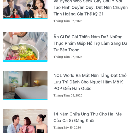
Và Byeon Woo Seok Gây Chú Ý Với
Tạo Hình Quyền Quý, Dệt Nên Chuyện
Tình Hoàng Gia Thế Kỷ 21
Tháng Tám 07, 2026
Ăn Gì Để Cải Thiện Nám Da? Những
Thực Phẩm Giúp Hỗ Trợ Làm Sáng Da
Từ Bên Trong
Tháng Tám 07, 2026
NOL World Ra Mắt Nền Tảng Đặt Chỗ
Lưu Trú Dành Cho Người Hâm Mộ K-
POP Đến Hàn Quốc
Tháng Tám 04, 2026
14 Năm Chữa Ung Thư Cho Hai Mẹ
Của Ca Sĩ Đăng Khôi
Tháng Bảy 30, 2026