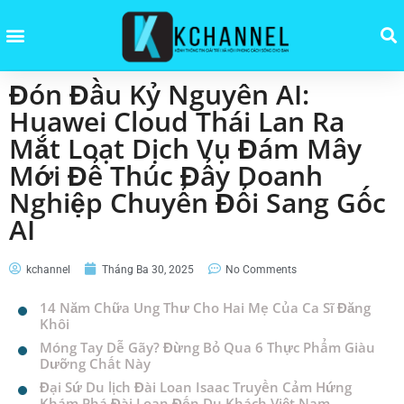
Đón Đầu Kỷ Nguyên AI:
Huawei Cloud Thái Lan Ra
Mắt Loạt Dịch Vụ Đám Mây
Mới Để Thúc Đẩy Doanh
Nghiệp Chuyển Đổi Sang Gốc
AI
kchannel
Tháng Ba 30, 2025
No Comments
14 Năm Chữa Ung Thư Cho Hai Mẹ Của Ca Sĩ Đăng
Khôi
Móng Tay Dễ Gãy? Đừng Bỏ Qua 6 Thực Phẩm Giàu
Dưỡng Chất Này
Đại Sứ Du lịch Đài Loan Isaac Truyền Cảm Hứng
Khám Phá Đài Loan Đến Du Khách Việt Nam