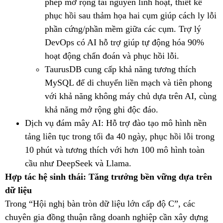
phép mở rộng tài nguyên linh hoạt, thiết kế
phục hồi sau thảm họa hai cụm giúp cách ly lỗi
phần cứng/phần mềm giữa các cụm. Trợ lý
DevOps có AI hỗ trợ giúp tự động hóa 90%
hoạt động chẩn đoán và phục hồi lỗi.
TaurusDB cung cấp khả năng tương thích
MySQL để di chuyển liền mạch và tiên phong
với khả năng không máy chủ dựa trên AI, cùng
khả năng mở rộng ghi độc đáo.
Dịch vụ đám mây AI: Hỗ trợ đào tạo mô hình nền
tảng liên tục trong tối đa 40 ngày, phục hồi lỗi trong
10 phút và tương thích với hơn 100 mô hình toàn
cầu như DeepSeek và Llama.
Hợp tác hệ sinh thái: Tăng trưởng bền vững dựa trên
dữ liệu
Trong “Hội nghị bàn tròn dữ liệu lớn cấp độ C”, các
chuyên gia đồng thuận rằng doanh nghiệp cần xây dựng