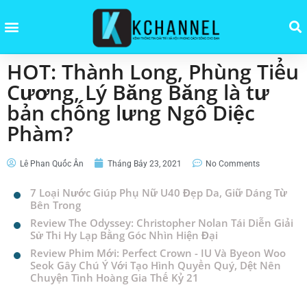
HOT: Thành Long, Phùng Tiểu
Cương, Lý Băng Băng là tư
bản chống lưng Ngô Diệc
Phàm?
Lê Phan Quốc Ân
Tháng Bảy 23, 2021
No Comments
7 Loại Nước Giúp Phụ Nữ U40 Đẹp Da, Giữ Dáng Từ
Bên Trong
Review The Odyssey: Christopher Nolan Tái Diễn Giải
Sử Thi Hy Lạp Bằng Góc Nhìn Hiện Đại
Review Phim Mới: Perfect Crown - IU Và Byeon Woo
Seok Gây Chú Ý Với Tạo Hình Quyền Quý, Dệt Nên
Chuyện Tình Hoàng Gia Thế Kỷ 21