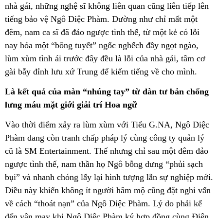
nhà gái, những nghệ sĩ không liên quan cũng liên tiếp lên
tiếng bảo vệ Ngô Diệc Phàm. Dường như chỉ mất một
đêm, nam ca sĩ đã đảo ngược tình thế, từ một kẻ có lỗi
nay hóa một “bông tuyết” ngốc nghếch đầy ngọt ngào,
lùm xùm tình ái trước đây đều là lỗi của nhà gái, tâm cơ
gài bẫy đỉnh lưu xứ Trung để kiếm tiếng về cho mình.
Là kết quả của màn “nhúng tay” từ dàn tư bản chống
lưng máu mặt giới giải trí Hoa ngữ
Vào thời điểm xảy ra lùm xùm với Tiểu G.NA, Ngô Diệc
Phàm đang còn tranh chấp pháp lý cùng công ty quản lý
cũ là SM Entertainment. Thế nhưng chỉ sau một đêm đảo
ngược tình thế, nam thần họ Ngô bỗng dưng “phủi sạch
bụi” và nhanh chóng lấy lại hình tượng lẫn sự nghiệp mới.
Điều này khiến không ít người hâm mộ cũng đặt nghi vấn
về cách “thoát nạn” của Ngô Diệc Phàm. Lý do phải kể
đến vận may khi Ngô Diệc Phàm ký hợp đồng cùng Điện