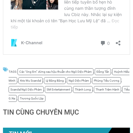
TAGS:
Các “ông lớn” đứng sau hậu thuẫn cho Ngô Diệc Phàm
,
Đằng Tấn
,
Huỳnh Hiểu
Minh
,
Kris Wu Scandal
,
Lý Băng Băng
,
Ngô Diệc Phàm
,
Phùng Tiểu Cương
,
Scandal Ngô Diệc Phàm
,
SM Entertainment
,
Thành Long
,
Thanh Trâm Hành
,
Tiểu
G.Na
,
Trương Quốc Lập
TIN CÙNG CHUYÊN MỤC