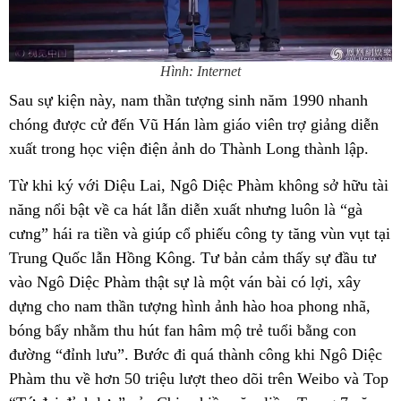
Hình: Internet
Sau sự kiện này, nam thần tượng sinh năm 1990 nhanh
chóng được cử đến Vũ Hán làm giáo viên trợ giảng diễn
xuất trong học viện điện ảnh do Thành Long thành lập.
Từ khi ký với Diệu Lai, Ngô Diệc Phàm không sở hữu tài
năng nổi bật về ca hát lẫn diễn xuất nhưng luôn là “gà
cưng” hái ra tiền và giúp cổ phiếu công ty tăng vùn vụt tại
Trung Quốc lẫn Hồng Kông. Tư bản cảm thấy sự đầu tư
vào Ngô Diệc Phàm thật sự là một ván bài có lợi, xây
dựng cho nam thần tượng hình ảnh hào hoa phong nhã,
bóng bẩy nhằm thu hút fan hâm mộ trẻ tuổi bằng con
đường “đỉnh lưu”. Bước đi quá thành công khi Ngô Diệc
Phàm thu về hơn 50 triệu lượt theo dõi trên Weibo và Top