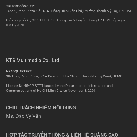
TRỤ SỞ CÔNG TY
:
Tầng 9, Pearl Plaza, Số 561A đường Điện Biên Phủ, Phường Thạnh Mỹ Tây, TP.HCM
Giấy phép số 45/GP-STTT do Sở Thông Tin & Truyền Thông TP. HCM cấp ngày
03/11/2020
KTS Multimedia Co., Ltd
HEADQUARTERS
:
9th Floor, Pearl Plaza, 561A Dien Bien Phu Street, Thanh My Tay Ward, HCMC.
License No.45/GP-STTT issued by the Department of Information and
Communications of Ho Chi Minh City on November 3, 2020
CHỊU TRÁCH NHIỆM NỘI DUNG
Ms. Đào Vy Vân
HỢP TÁC TRUYỀN THÔNG & LIÊN HỆ QUẢNG CÁO