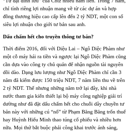
“Tứ đại đỉnh lưu” của Cbiz nhiều năm liền. Trong 7 năm,
chỉ tính riêng lợi nhuận mang về từ các dự án và hợp
đồng thương hiệu cao cấp lên đến 2 tỷ NDT, một con số
siêu lợi nhuận cho giới tư bản sau anh.
Dấu chấm hết cho truyền thông tư bản?
Thời điểm 2016, đối với Diệu Lai – Ngô Diệc Phàm như
một cỗ máy hái ra tiền và ngược lại Ngô Diệc Phàm cũng
cần dựa vào công ty chủ quản để nhận nguồn tài nguyên
dồi dào. Dạng lưu lượng như Ngô Diệc Phàm chỉ cần 3
năm đã kiếm được 150 triệu NDT, 7 năm liền thu về trên
2 tỷ NDT. Thế nhưng những năm trở lại đây, khi nhà
nước tham gia kiến thiết lại bộ máy công nghiệp giải trí
dường như đã đặt dấu chấm hết cho chuỗi dây chuyền tư
bản này với những cú “nổ” từ Phạm Băng Băng trốn thuế
hay Huỳnh Hiểu Minh thao túng cổ phiếu và nhiều hơn
nữa. Mọi thứ bắt buộc phải công khai trước ánh sáng,