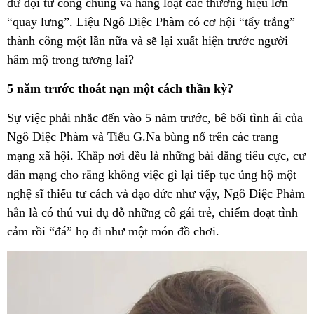
dữ dội từ công chúng và hàng loạt các thương hiệu lớn
“quay lưng”. Liệu Ngô Diệc Phàm có cơ hội “tẩy trắng”
thành công một lần nữa và sẽ lại xuất hiện trước người
hâm mộ trong tương lai?
5 năm trước thoát nạn một cách thần kỳ?
Sự việc phải nhắc đến vào 5 năm trước, bê bối tình ái của
Ngô Diệc Phàm và Tiểu G.Na bùng nổ trên các trang
mạng xã hội. Khắp nơi đều là những bài đăng tiêu cực, cư
dân mạng cho rằng không việc gì lại tiếp tục ủng hộ một
nghệ sĩ thiếu tư cách và đạo đức như vậy, Ngô Diệc Phàm
hẳn là có thú vui dụ dỗ những cô gái trẻ, chiếm đoạt tình
cảm rồi “đá” họ đi như một món đồ chơi.