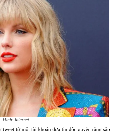
Hình: Internet
 tweet từ một tài khoản đưa tin độc quyền rằng sắp