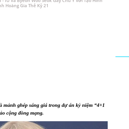
n - IU Và Byeon Woo Seok Gây Chú Ý Với Tạo Hình
nh Hoàng Gia Thế Kỷ 21
 là mảnh ghép sáng giá trong dự án kỷ niệm “4+1
đảo cộng đồng mạng.