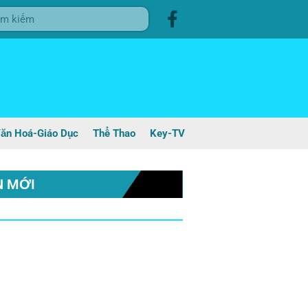
ăn Hoá-Giáo Dục
Thể Thao
Key-TV
N MỚI