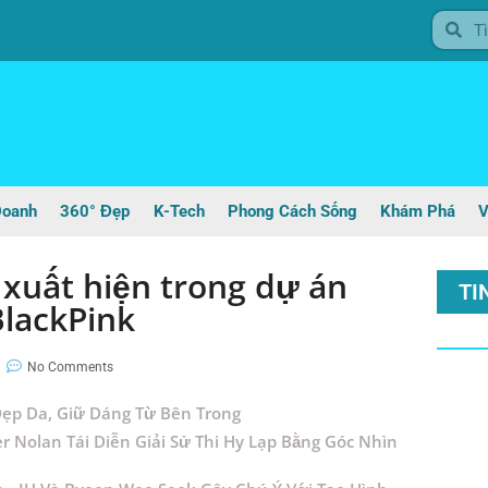
Doanh
360° Đẹp
K-Tech
Phong Cách Sống
Khám Phá
V
t xuất hiện trong dự án
TI
BlackPink
No Comments
ẹp Da, Giữ Dáng Từ Bên Trong
r Nolan Tái Diễn Giải Sử Thi Hy Lạp Bằng Góc Nhìn