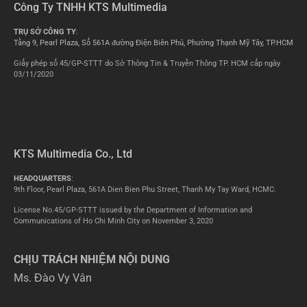
Công Ty TNHH KTS Multimedia
TRỤ SỞ CÔNG TY
:
Tầng 9, Pearl Plaza, Số 561A đường Điện Biên Phủ, Phường Thạnh Mỹ Tây, TP.HCM
Giấy phép số 45/GP-STTT do Sở Thông Tin & Truyền Thông TP. HCM cấp ngày
03/11/2020
KTS Multimedia Co., Ltd
HEADQUARTERS
:
9th Floor, Pearl Plaza, 561A Dien Bien Phu Street, Thanh My Tay Ward, HCMC.
License No.45/GP-STTT issued by the Department of Information and
Communications of Ho Chi Minh City on November 3, 2020
CHỊU TRÁCH NHIỆM NỘI DUNG
Ms. Đào Vy Vân