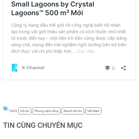
TAGS:
Hội An
,
Phong cách sống
,
Resort Hội An
,
Việt Nam
TIN CÙNG CHUYÊN MỤC