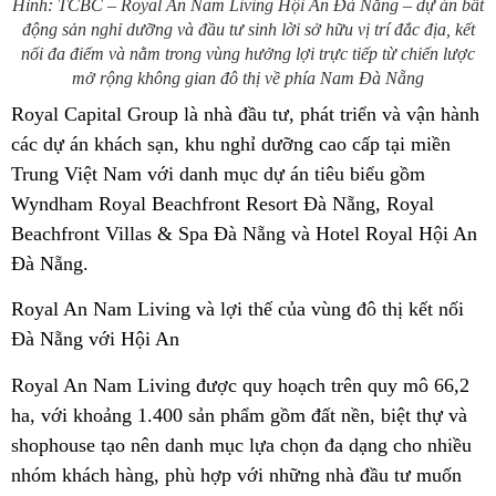
Hình: TCBC – Royal An Nam Living Hội An Đà Nẵng – dự án bất
động sản nghỉ dưỡng và đầu tư sinh lời sở hữu vị trí đắc địa, kết
nối đa điểm và nằm trong vùng hưởng lợi trực tiếp từ chiến lược
mở rộng không gian đô thị về phía Nam Đà Nẵng
Royal Capital Group là nhà đầu tư, phát triển và vận hành
các dự án khách sạn, khu nghỉ dưỡng cao cấp tại miền
Trung Việt Nam với danh mục dự án tiêu biểu gồm
Wyndham Royal Beachfront Resort Đà Nẵng, Royal
Beachfront Villas & Spa Đà Nẵng và Hotel Royal Hội An
Đà Nẵng.
Royal An Nam Living và lợi thế của vùng đô thị kết nối
Đà Nẵng với Hội An
Royal An Nam Living được quy hoạch trên quy mô 66,2
ha, với khoảng 1.400 sản phẩm gồm đất nền, biệt thự và
shophouse tạo nên danh mục lựa chọn đa dạng cho nhiều
nhóm khách hàng, phù hợp với những nhà đầu tư muốn