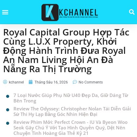
Royal Capital Group Hợp Tác
Cùng L.U.X Property, Khởi
Động Hành Trình Đưa Royal
An Nam Living Hội An Đà
Nẵng Ra Thị Trường
kchannel
Tháng Sáu 16, 2026
No Comments
7 Loại Nước Giúp Phụ Nữ U40 Đẹp Da, Giữ Dáng Từ
Bên Trong
Review The Odyssey: Christopher Nolan Tái Diễn Giải
Sử Thi Hy Lạp Bằng Góc Nhìn Hiện Đại
Review Phim Mới: Perfect Crown - IU Và Byeon Woo
Seok Gây Chú Ý Với Tạo Hình Quyền Quý, Dệt Nên
Chuyện Tình Hoàng Gia Thế Kỷ 21