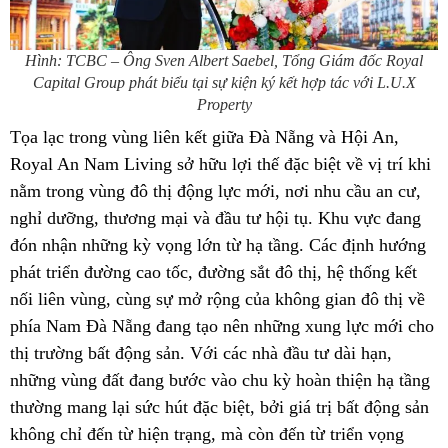
Hình: TCBC – Ông Sven Albert Saebel, Tổng Giám đốc Royal
Capital Group phát biểu tại sự kiện ký kết hợp tác với L.U.X
Property
Tọa lạc trong vùng liên kết giữa Đà Nẵng và Hội An,
Royal An Nam Living sở hữu lợi thế đặc biệt về vị trí khi
nằm trong vùng đô thị động lực mới, nơi nhu cầu an cư,
nghỉ dưỡng, thương mại và đầu tư hội tụ. Khu vực đang
đón nhận những kỳ vọng lớn từ hạ tầng. Các định hướng
phát triển đường cao tốc, đường sắt đô thị, hệ thống kết
nối liên vùng, cùng sự mở rộng của không gian đô thị về
phía Nam Đà Nẵng đang tạo nên những xung lực mới cho
thị trường bất động sản. Với các nhà đầu tư dài hạn,
những vùng đất đang bước vào chu kỳ hoàn thiện hạ tầng
thường mang lại sức hút đặc biệt, bởi giá trị bất động sản
không chỉ đến từ hiện trạng, mà còn đến từ triển vọng