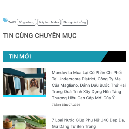
TAGS:
Đồ gia dụng
,
Máy lạnh Midea
,
Phong cách sống
TIN CÙNG CHUYÊN MỤC
TIN MỚI
Mondevita Mua Lại Cổ Phần Chi Phối
Tại Underscore District, Công Ty Mẹ
Của Magliano, Đánh Dấu Bước Thứ Hai
Trong Quá Trình Xây Dựng Nền Tảng
Thương Hiệu Cao Cấp Mới Của Ý
Tháng Tám 07, 2026
7 Loại Nước Giúp Phụ Nữ U40 Đẹp Da,
Giữ Dáng Từ Bên Trong