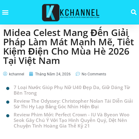
Midea Celest Mang Đến Giải
Pháp Làm Mát Mạnh Mẽ, Tiết
Kiệm Điện Cho Mùa Hè 2026
Tại Việt Nam
kchannel
Tháng Năm 24, 2026
No Comments
7 Loại Nước Giúp Phụ Nữ U40 Đẹp Da, Giữ Dáng Từ
Bên Trong
Review The Odyssey: Christopher Nolan Tái Diễn Giải
Sử Thi Hy Lạp Bằng Góc Nhìn Hiện Đại
Review Phim Mới: Perfect Crown - IU Và Byeon Woo
Seok Gây Chú Ý Với Tạo Hình Quyền Quý, Dệt Nên
Chuyện Tình Hoàng Gia Thế Kỷ 21