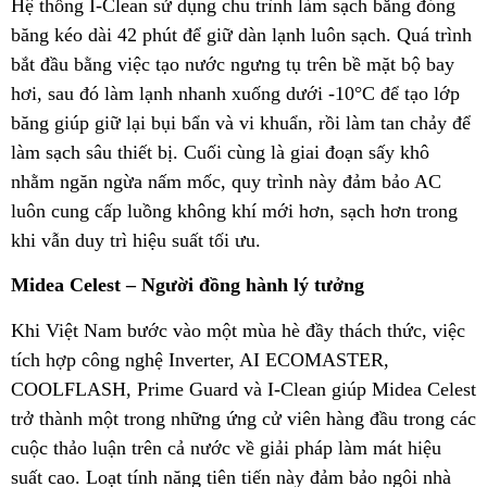
Hệ thống I-Clean sử dụng chu trình làm sạch bằng đóng
băng kéo dài 42 phút để giữ dàn lạnh luôn sạch. Quá trình
bắt đầu bằng việc tạo nước ngưng tụ trên bề mặt bộ bay
hơi, sau đó làm lạnh nhanh xuống dưới -10°C để tạo lớp
băng giúp giữ lại bụi bẩn và vi khuẩn, rồi làm tan chảy để
làm sạch sâu thiết bị. Cuối cùng là giai đoạn sấy khô
nhằm ngăn ngừa nấm mốc, quy trình này đảm bảo AC
luôn cung cấp luồng không khí mới hơn, sạch hơn trong
khi vẫn duy trì hiệu suất tối ưu.
Midea Celest – Người đồng hành lý tưởng
Khi Việt Nam bước vào một mùa hè đầy thách thức, việc
tích hợp công nghệ Inverter, AI ECOMASTER,
COOLFLASH, Prime Guard và I-Clean giúp Midea Celest
trở thành một trong những ứng cử viên hàng đầu trong các
cuộc thảo luận trên cả nước về giải pháp làm mát hiệu
suất cao. Loạt tính năng tiên tiến này đảm bảo ngôi nhà